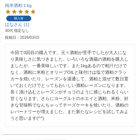
純米酒粕１kg
購入者
はな
1
30代
指定なし
投稿日
2026/03/15
今回で3回目の購入です。元々酒粕が苦手でしたが大人にな
り美味しさに気づきました。いろいろな酒蔵の酒粕を購入し
ましたが、一番美味しいです。また1kgあるので粕汁だけで
なく、酒粕に米粉とオリーブOILと味付けは塩で酒粕クラッ
カーを焼いたり、レーズンを湯通して、酒粕と混ぜて数日置
いておくだけでとってもおいしい酒粕レーズンになります。
長く漬け込むとレーズンがチョコのように感じられるくらい
甘くなります。さらにヨーグルトのホエイと酒粕、米粉、好
きな甘味料でなんちゃってチーズケーキを焼いたり。酒粕の
レパートリーが増えました。また新たなレシピを試してみよ
うと思います(^^)