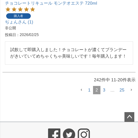
チョコレートリキュール モンテオエステ 720ml
購入者
ぢょん
1
非公開
投稿日
2026/02/25
試飲して即購入しました！チョコレートが濃くてブランデー
がきいていてめちゃくちゃ美味しいです！毎年購入します！
242
件中
11
-
20
件表示
1
2
3
…
25
ペー
ジト