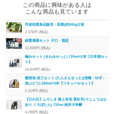
この商品に興味がある人は
こんな商品も見ています
丹波初黒単品販売：初黒(約500g)2束
2,376円
(税込)
綿貫酒器セット 片口・酒盃
11,000円
(税込)
極みセット (きわみせっと) 720ml×2本【日本酒セッ
ト】
14,630円
(税込)
微発泡 淡三セット (たんさんせっと)(泡梅・ゆず・
淡ぶどう) 250ml×3本【リキュールセット】
2,310円
(税込)
【父の日】ふろしき 路上有花 黒牡丹(ろじょうはな
あり くろぼたん) 720ml 純米大吟醸
4,290円
(税込)