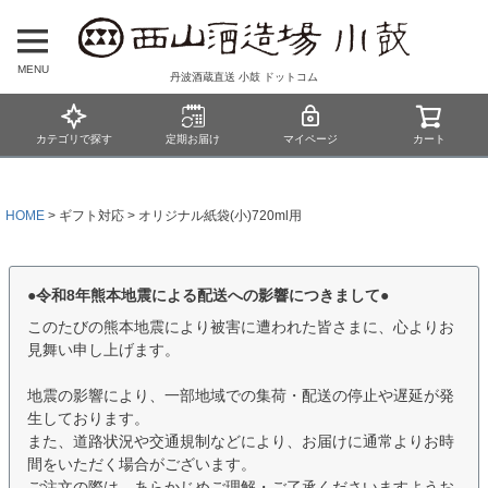
MENU
丹波酒蔵直送 小鼓 ドットコム
カテゴリで探す
定期お届け
マイページ
カート
HOME
ギフト対応
オリジナル紙袋(小)720ml用
●令和8年熊本地震による配送への影響につきまして●
このたびの熊本地震により被害に遭われた皆さまに、心よりお
見舞い申し上げます。
地震の影響により、一部地域での集荷・配送の停止や遅延が発
生しております。
また、道路状況や交通規制などにより、お届けに通常よりお時
間をいただく場合がございます。
ご注文の際は、あらかじめご理解・ご了承くださいますようお