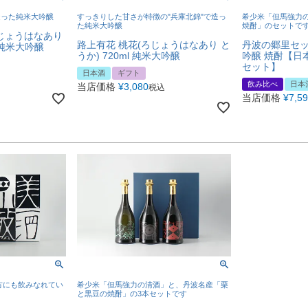
造った純米大吟醸
すっきりした甘さが特徴の"兵庫北錦"で造っ
希少米「但馬強力
た純米大吟醸
焼酎」のセットで
ろじょうはなあり
路上有花 桃花(ろじょうはなあり と
丹波の郷里セット
 純米大吟醸
うか) 720ml 純米大吟醸
吟醸 焼酎【日
セット】
日本酒
ギフト
飲み比べ
日本
当店価格
¥
3,080
税込
当店価格
¥
7,5
方にも飲みなれてい
希少米「但馬強力の清酒」と、丹波名産「栗
と黒豆の焼酎」の3本セットです