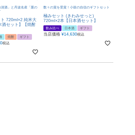
の清酒」と丹波名産「栗の
数々の賞を受賞！小鼓の自信のギフトセット
す
極みセット (きわみせっと)
 720ml×2 純米大
720ml×2本【日本酒セット】
本酒セット】【焼酎
飲み比べ
日本酒
ギフト
当店価格
¥
14,630
税込
酒
焼酎
ギフト
90
税込