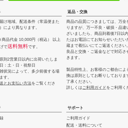
料
返品・交換
届け地域、配送条件（常温便また
商品の品質につきましては、万全
）により異なります。
りますが、万一不良・破損・品違
ざいましたら、商品到着後7日以
商品代金 10,000円（税込） 以上
たはお電話にてお知らせいただい
蔵まで着払いにてご返送ください
送料無料
げで
です。
良品と交換・ご返金などで対応さ
きます。
原則2営業日以内に出荷いたしま
日：土・日・祝祭日
製品特性上、お客様のご都合によ
雑状況によって、多少前後する場
換は原則としてお断りしておりま
ます。
了承ください。
送とお支払い方法
をご覧くださ
詳しくは
ご利用ガイド
をご利用く
ジ
サポート
録
ご利用ガイド
配送・送料について