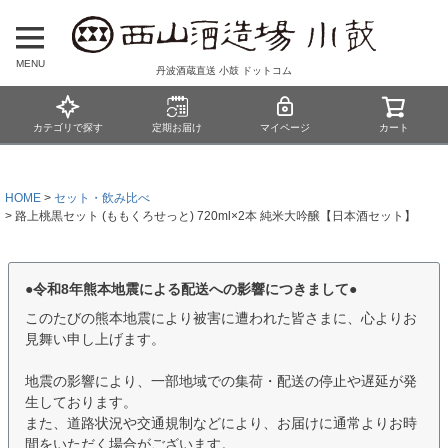
MENU
丹波酒蔵直送 小鼓 ドットコム
カテゴリで探す
定期お届け
マイページ
カート
HOME
セット・飲み比べ
路上桃黒セット (ももくろせっと) 720ml×2本 純米大吟醸【日本酒セット】
●令和8年熊本地震による配送への影響につきまして●
このたびの熊本地震により被害に遭われた皆さまに、心よりお
見舞い申し上げます。
地震の影響により、一部地域での集荷・配送の停止や遅延が発
生しております。
また、道路状況や交通規制などにより、お届けに通常よりお時
間をいただく場合がございます。