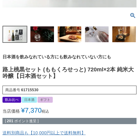
日本酒を飲みなれている方にも飲みなれていない方にも
路上桃黒セット (ももくろせっと) 720ml×2本 純米大
吟醸【日本酒セット】
商品番号
61715530
飲み比べ
日本酒
ギフト
¥
7,370
当店価格
税込
[
201
ポイント進呈 ]
送料別商品も【10,000円以上で送料無料】