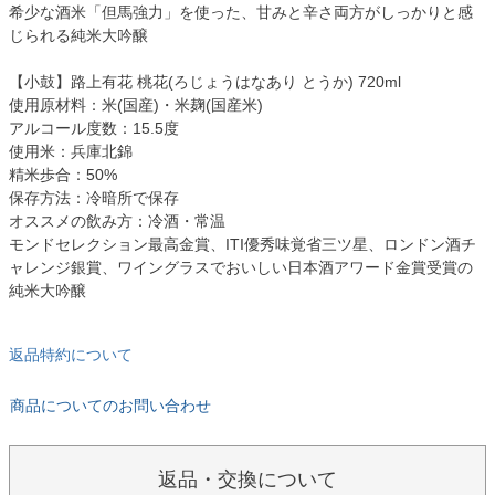
希少な酒米「但馬強力」を使った、甘みと辛さ両方がしっかりと感
じられる純米大吟醸
【小鼓】路上有花 桃花(ろじょうはなあり とうか) 720ml
使用原材料：米(国産)・米麹(国産米)
アルコール度数：15.5度
使用米：兵庫北錦
精米歩合：50%
保存方法：冷暗所で保存
オススメの飲み方：冷酒・常温
モンドセレクション最高金賞、ITI優秀味覚省三ツ星、ロンドン酒チ
ャレンジ銀賞、ワイングラスでおいしい日本酒アワード金賞受賞の
純米大吟醸
返品特約について
商品についてのお問い合わせ
返品・交換について