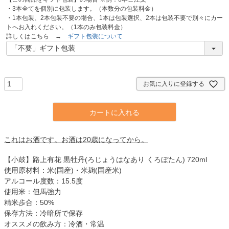
・3本全てを個別に包装します。（本数分の包装料金）
・1本包装、2本包装不要の場合、1本は包装選択、2本は包装不要で別々にカー
トへお入れください。（1本のみ包装料金）
詳しくはこちら →
ギフト包装について
お気に入りに登録する
カートに入れる
これはお酒です。お酒は20歳になってから。
【小鼓】路上有花 黒牡丹(ろじょうはなあり くろぼたん) 720ml
使用原材料：米(国産)・米麹(国産米)
アルコール度数：15.5度
使用米：但馬強力
精米歩合：50%
保存方法：冷暗所で保存
オススメの飲み方：冷酒・常温