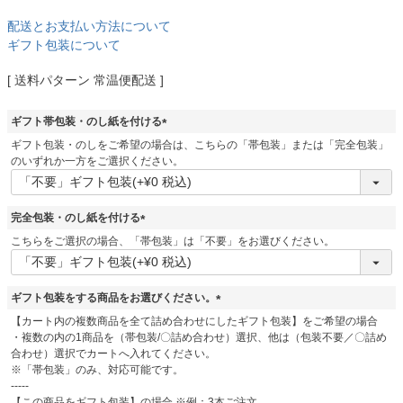
配送とお支払い方法について
ギフト包装について
送料パターン
常温便配送
ギフト帯包装・のし紙を付ける
(
ギフト包装・のしをご希望の場合は、こちらの「帯包装」または「完全包装」
必
のいずれか一方をご選択ください。
須
)
完全包装・のし紙を付ける
(
こちらをご選択の場合、「帯包装」は「不要」をお選びください。
必
須
)
ギフト包装をする商品をお選びください。
(
【カート内の複数商品を全て詰め合わせにしたギフト包装】をご希望の場合
必
・複数の内の1商品を（帯包装/〇詰め合わせ）選択、他は（包装不要／〇詰め
須
合わせ）選択でカートへ入れてください。
)
※「帯包装」のみ、対応可能です。
-----
【この商品をギフト包装】の場合 ※例：3本ご注文