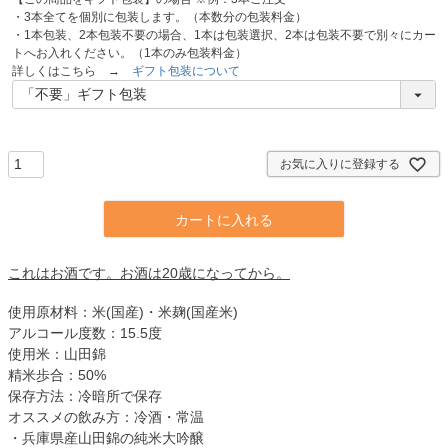
・3本全てを個別に包装します。（本数分の包装料金）
・1本包装、2本包装不要の場合、1本は包装選択、2本は包装不要で別々にカー
トへお入れください。（1本のみ包装料金）
詳しくはこちら →
ギフト包装について
お気に入りに登録する
カートに入れる
これはお酒です。お酒は20歳になってから。
使用原材料：米(国産)・米麹(国産米)
アルコール度数：15.5度
使用米：山田錦
精米歩合：50%
保存方法：冷暗所で保存
オススメの飲み方：冷酒・常温
・兵庫県産山田錦の純米大吟醸