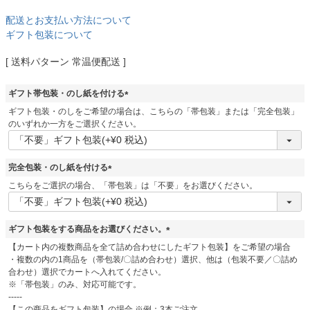
配送とお支払い方法について
ギフト包装について
送料パターン
常温便配送
ギフト帯包装・のし紙を付ける
(
ギフト包装・のしをご希望の場合は、こちらの「帯包装」または「完全包装」
必
のいずれか一方をご選択ください。
須
)
完全包装・のし紙を付ける
(
こちらをご選択の場合、「帯包装」は「不要」をお選びください。
必
須
)
ギフト包装をする商品をお選びください。
(
【カート内の複数商品を全て詰め合わせにしたギフト包装】をご希望の場合
必
・複数の内の1商品を（帯包装/〇詰め合わせ）選択、他は（包装不要／〇詰め
須
合わせ）選択でカートへ入れてください。
)
※「帯包装」のみ、対応可能です。
-----
【この商品をギフト包装】の場合 ※例：3本ご注文