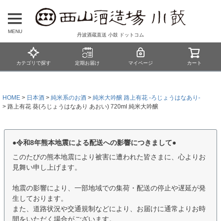
MENU
丹波酒蔵直送 小鼓 ドットコム
カテゴリで探す
定期お届け
マイページ
カート
HOME
日本酒
純米系のお酒
純米大吟醸 路上有花 -ろじょうはなあり-
路上有花 葵(ろじょうはなあり あおい) 720ml 純米大吟醸
●令和8年熊本地震による配送への影響につきまして●
このたびの熊本地震により被害に遭われた皆さまに、心よりお
見舞い申し上げます。
地震の影響により、一部地域での集荷・配送の停止や遅延が発
生しております。
また、道路状況や交通規制などにより、お届けに通常よりお時
間をいただく場合がございます。