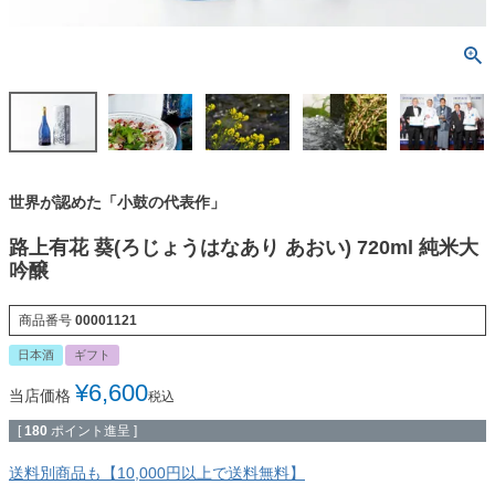
世界が認めた「小鼓の代表作」
路上有花 葵(ろじょうはなあり あおい) 720ml 純米大
吟醸
商品番号
00001121
日本酒
ギフト
¥
6,600
当店価格
税込
[
180
ポイント進呈 ]
送料別商品も【10,000円以上で送料無料】