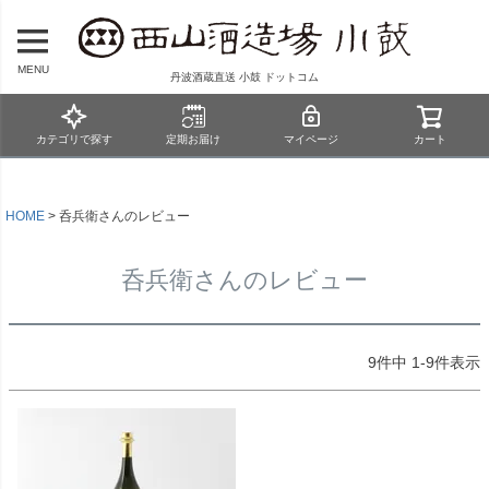
MENU
丹波酒蔵直送 小鼓 ドットコム
カテゴリで探す
定期お届け
マイページ
カート
HOME
呑兵衛さんのレビュー
呑兵衛さんのレビュー
9
件中
1
-
9
件表示