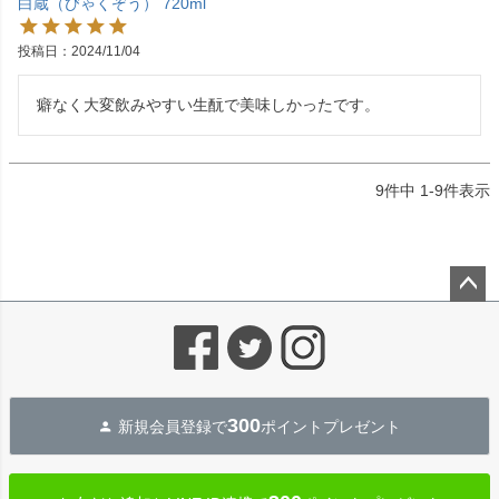
白蔵（びゃくぞう） 720ml
投稿日
2024/11/04
癖なく大変飲みやすい生酛で美味しかったです。
9
件中
1
-
9
件表示
ペー
ジト
ップ
へ
300
新規会員登録で
ポイントプレゼント