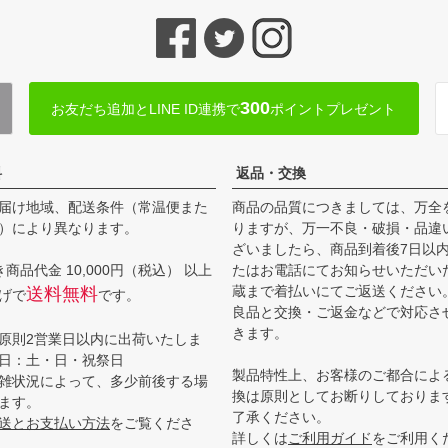
300
お友だち追加とLINE ID連携で
ポイントプレゼント
料
返品・交換
届け地域、配送条件（常温便また
商品の品質につきましては、万全
）により異なります。
りますが、万一不良・破損・品違
ざいましたら、商品到着後7日以
商品代金 10,000円（税込） 以上
たはお電話にてお知らせいただい
蔵まで着払いにてご返送ください
送料無料
げで
です。
良品と交換・ご返金などで対応さ
きます。
原則2営業日以内に出荷いたしま
日：土・日・祝祭日
製品特性上、お客様のご都合によ
雑状況によって、多少前後する場
換は原則としてお断りしておりま
ます。
了承ください。
送とお支払い方法
をご覧くださ
詳しくは
ご利用ガイド
をご利用く