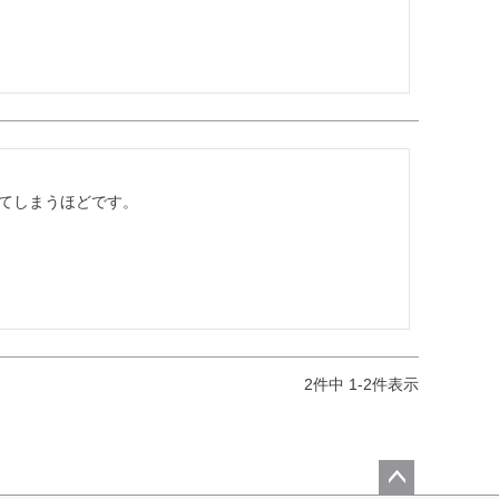
てしまうほどです。

2
件中
1
-
2
件表示