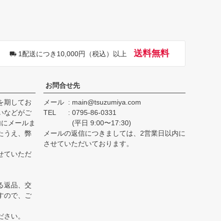
ペー
ジト
ップ
へ
送料無料
1配送につき10,000円（税込）以上
お問合せ先
を期してお
メール
main@tsuzumiya.com
いなどがご
TEL
0795-86-0331
内にメールま
(平日 9:00〜17:30)
たうえ、弊
メールの返信につきましては、2営業日以内に
。
させていただいております。
せていただ
る返品、交
すので、ご
ださい。