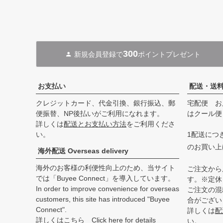
300
新規会員登録で
ポイントプレゼント
お支払い
配送・送
クレジットカード、代金引換、銀行振込、郵
宅配便 お
便振替、NP後払いがご利用になれます。
はクール便
詳しくは
配送とお支払い方法
をご利用くださ
い。
1配送につき
のお買い上
海外配送 Overseas delivery
海外のお客様の利便性向上のため、当サイト
ご注文から
では「Buyee Connect」を導入しています。
す。※定休
In order to improve convenience for overseas
ご注文の混
customers, this site has introduced "Buyee
合がござい
Connect".
詳しくは
配
詳しくはこちら Click here for details
い。