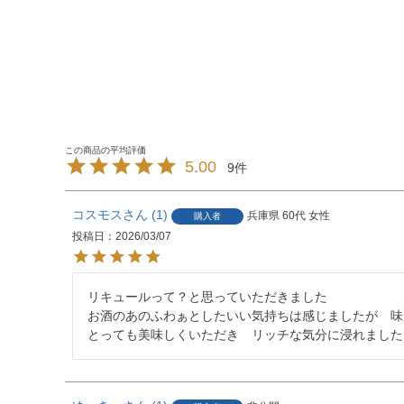
5.00
9
コスモス
1
兵庫県
60代
女性
購入者
投稿日
2026/03/07
リキュールって？と思っていただきました

お酒のあのふわぁとしたいい気持ちは感じましたが　味
とっても美味しくいただき　リッチな気分に浸れました