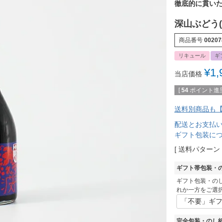
徹底的に貫い
深山ぶどう(
商品番号
00207
リキュール
ギ
¥
1,
当店価格
[
54
ポイント進呈
送料別商品も【
配送とお支払
ギフト包装に
送料パターン
ギフト帯包装・
ギフト包装・の
れか一方をご選
完全包装・のし