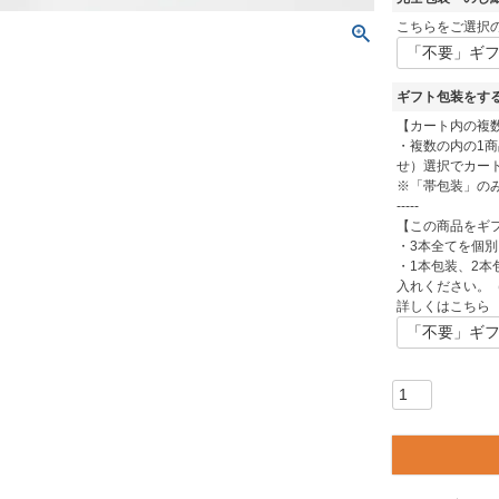
こちらをご選択
ギフト包装をす
【カート内の複
・複数の内の1
せ）選択でカー
※「帯包装」の
-----
【この商品をギフ
・3本全てを個
・1本包装、2本
入れください。
詳しくはこち