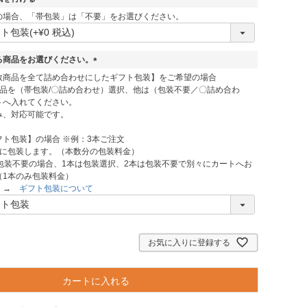
(
の場合、「帯包装」は「不要」をお選びください。
必
須
)
る商品をお選びください。
(
数商品を全て詰め合わせにしたギフト包装】をご希望の場合
必
商品を（帯包装/〇詰め合わせ）選択、他は（包装不要／〇詰め合わ
須
トへ入れてください。
)
み、対応可能です。
ト包装】の場合 ※例：3本ご注文
別に包装します。（本数分の包装料金）
包装不要の場合、1本は包装選択、2本は包装不要で別々にカートへお
（1本のみ包装料金）
ら →
ギフト包装について
お気に入りに登録する
カートに入れる