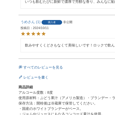
いつも飲むたびに新鮮で濃厚で芳醇な香り、みんなに勧
うめ
1
非公開
購入者
投稿日
2024/10/11
飲みやすくくどさもなくて美味しいです！ロックで飲ん
すべてのレビューを見る
レビューを書く
商品詳細
アルコール度数：8度
使用原材料：ぶどう果汁（アメリカ製造）・ブランデー・
保存方法：開栓後は冷蔵庫で保管してください。
・国産のホワイトブランデーがベース。
・ジャムやジュースにもなるコンコード果汁を使用。