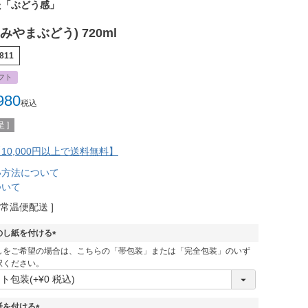
た「ぶどう感」
みやまぶどう) 720ml
811
フト
980
税込
 ]
10,000円以上で送料無料】
い方法について
ついて
常温便配送
のし紙を付ける
(
しをご希望の場合は、こちらの「帯包装」または「完全包装」のいず
必
択ください。
須
)
紙を付ける