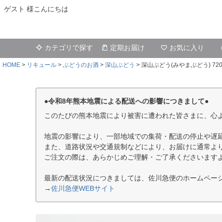
ゲスト 様こんにちは
カテゴリで探す
定期お届け
お気に入り
HOME
リキュール
ぶどうのお酒
深山ぶどう
深山ぶどう(みやまぶどう) 720
●令和8年熊本地震による配送への影響につきまして●
このたびの熊本地震により被害に遭われた皆さまに、心
地震の影響により、一部地域での集荷・配送の停止や遅
また、道路状況や交通規制などにより、お届けに通常よ
ご注文の際は、あらかじめご理解・ご了承くださいます
最新の配送状況につきましては、佐川急便のホームペー
→
佐川急便WEBサイト