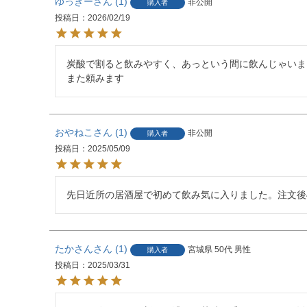
ゆっきー
1
非公開
購入者
投稿日
2026/02/19
炭酸で割ると飲みやすく、あっという間に飲んじゃいまし
また頼みます
おやねこ
1
非公開
購入者
投稿日
2025/05/09
先日近所の居酒屋で初めて飲み気に入りました。注文後
たかさん
1
宮城県
50代
男性
購入者
投稿日
2025/03/31