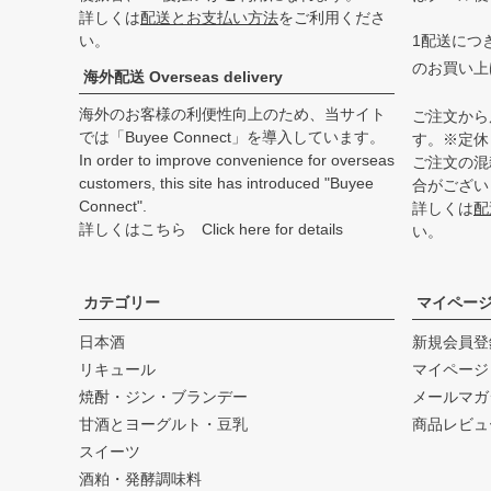
詳しくは
配送とお支払い方法
をご利用くださ
い。
1配送につき
のお買い上
海外配送 Overseas delivery
海外のお客様の利便性向上のため、当サイト
ご注文から
では「Buyee Connect」を導入しています。
す。※定休
In order to improve convenience for overseas
ご注文の混
customers, this site has introduced "Buyee
合がござい
Connect".
詳しくは
配
詳しくはこちら Click here for details
い。
カテゴリー
マイペー
日本酒
新規会員登
リキュール
マイページ
焼酎・ジン・ブランデー
メールマガ
甘酒とヨーグルト・豆乳
商品レビュ
スイーツ
酒粕・発酵調味料