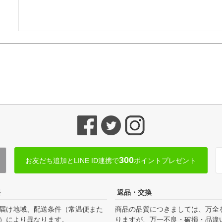
300
お友だち追加とLINE ID連携で
ポイントプレゼント
料
返品・交換
届け地域、配送条件（常温便また
商品の品質につきましては、万全
）により異なります。
りますが、万一不良・破損・品違