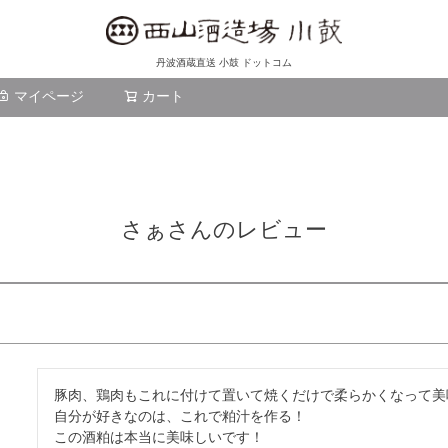
丹波酒蔵直送 小鼓 ドットコム
マイページ
カート
検索
さぁさんのレビュー
豚肉、鶏肉もこれに付けて置いて焼くだけで柔らかくなって美
自分が好きなのは、これで粕汁を作る！

この酒粕は本当に美味しいです！