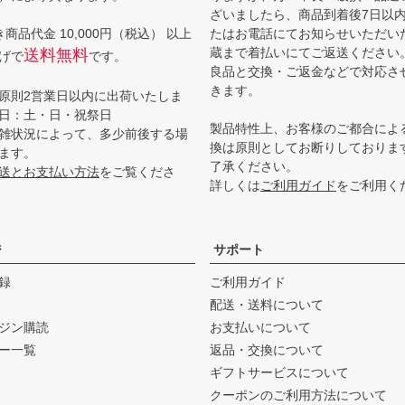
ざいましたら、商品到着後7日以
商品代金 10,000円（税込） 以上
たはお電話にてお知らせいただい
蔵まで着払いにてご返送ください
送料無料
げで
です。
良品と交換・ご返金などで対応さ
きます。
原則2営業日以内に出荷いたしま
日：土・日・祝祭日
製品特性上、お客様のご都合によ
雑状況によって、多少前後する場
換は原則としてお断りしておりま
ます。
了承ください。
送とお支払い方法
をご覧くださ
詳しくは
ご利用ガイド
をご利用く
ジ
サポート
録
ご利用ガイド
配送・送料について
ジン購読
お支払いについて
ー一覧
返品・交換について
ギフトサービスについて
クーポンのご利用方法について