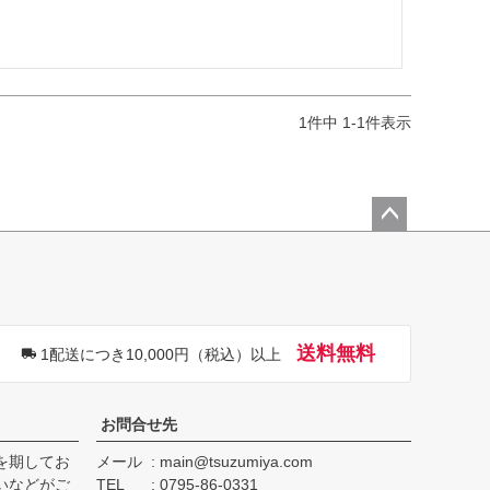
1
件中
1
-
1
件表示
ペー
ジト
ップ
へ
送料無料
1配送につき10,000円（税込）以上
お問合せ先
を期してお
メール
main@tsuzumiya.com
いなどがご
TEL
0795-86-0331