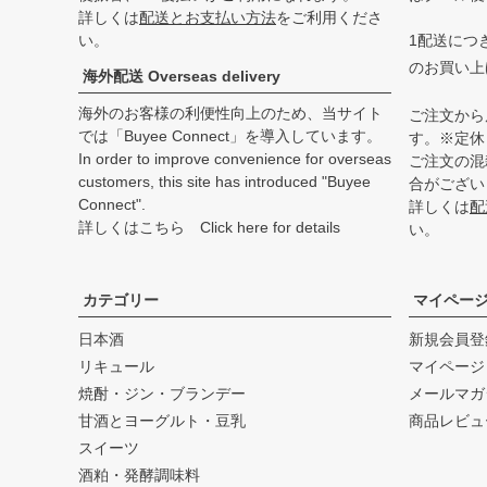
詳しくは
配送とお支払い方法
をご利用くださ
い。
1配送につき
のお買い上
海外配送 Overseas delivery
海外のお客様の利便性向上のため、当サイト
ご注文から
では「Buyee Connect」を導入しています。
す。※定休
In order to improve convenience for overseas
ご注文の混
customers, this site has introduced "Buyee
合がござい
Connect".
詳しくは
配
詳しくはこちら Click here for details
い。
カテゴリー
マイペー
日本酒
新規会員登
リキュール
マイページ
焼酎・ジン・ブランデー
メールマガ
甘酒とヨーグルト・豆乳
商品レビュ
スイーツ
酒粕・発酵調味料