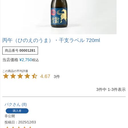
丙午（ひのえのうま）・干支ラベル 720ml
商品番号
00001281
当店価格
¥
2,750
税込
4.67
3
3
件中
1
-
3
件表示
バク
8
購入者
非公開
投稿日
2025/12/03