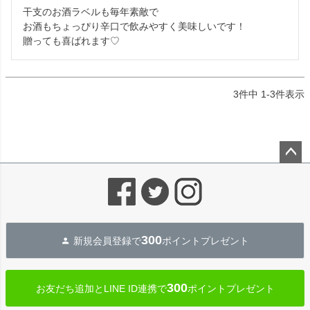
干支のお酒ラベルも毎年素敵で

お酒もちょっぴり辛口で飲みやすく美味しいです！

贈っても喜ばれます♡
3
件中
1
-
3
件表示
ペー
ジト
ップ
へ
300
新規会員登録で
ポイントプレゼント
300
お友だち追加とLINE ID連携で
ポイントプレゼント