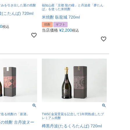
甘みを引き出した栗の焼酎
福知山産「京都 龍の瞳」と丹波産「夢たん
ば」を使った米焼酎
こたんば) 720ml
米焼酎 臥龍城 720ml
焼酎
ギフト
00
税込
当店価格
¥
2,200
税込
で造る焼酎の「新酒」
TWSC金賞受賞を記念して1年間熟成したプ
レミアム焼酎
の焼酎 古丹波ヌー
樽黒丹波(たるくろたんば) 720ml