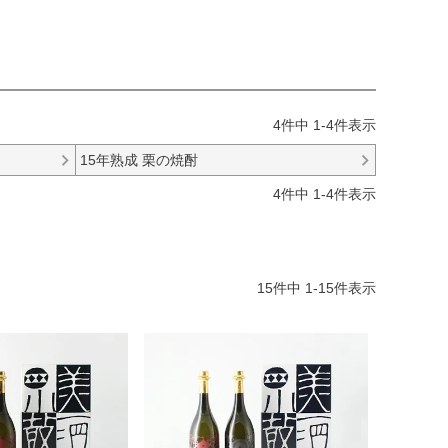
4
件中
1
-
4
件表示
15年熟成 栗の焼酎
4
件中
1
-
4
件表示
15
件中
1
-
15
件表示