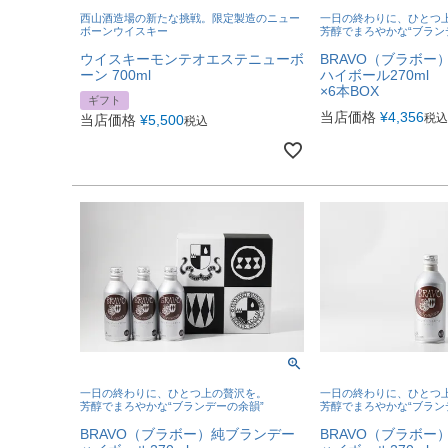
西山酒造場の新たな挑戦。限定製造のニュー
一日の終わりに、ひとつ
ボーンウイスキー
芳醇でまろやかな“ブラン
ウイスキーモンテオエステニューボ
BRAVO（ブラボー
ーン 700ml
ハイボール270ml
×6本BOX
ギフト
当店価格
¥
4,356
税込
当店価格
¥
5,500
税込
一日の終わりに、ひとつ上の贅沢を。
一日の終わりに、ひとつ
芳醇でまろやかな“ブランデーの余韻”
芳醇でまろやかな“ブラン
BRAVO（ブラボー）純ブランデー
BRAVO（ブラボー