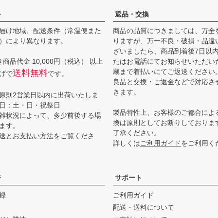
料
返品・交換
届け地域、配送条件（常温便また
商品の品質につきましては、万全
）により異なります。
りますが、万一不良・破損・品違
ざいましたら、商品到着後7日以
商品代金 10,000円（税込） 以上
たはお電話にてお知らせいただい
蔵まで着払いにてご返送ください
送料無料
げで
です。
良品と交換・ご返金などで対応さ
きます。
原則2営業日以内に出荷いたしま
日：土・日・祝祭日
製品特性上、お客様のご都合によ
雑状況によって、多少前後する場
換は原則としてお断りしておりま
ます。
了承ください。
送とお支払い方法
をご覧くださ
詳しくは
ご利用ガイド
をご利用く
ジ
サポート
録
ご利用ガイド
配送・送料について