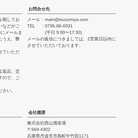
お問合せ先
を期してお
メール
main@tsuzumiya.com
いなどがご
TEL
0795-86-0331
内にメールま
(平日 9:00〜17:30)
たうえ、弊
メールの返信につきましては、2営業日以内に
。
させていただいております。
せていただ
る返品、交
すので、ご
ださい。
会社概要
株式会社西山酒造場
669-4302
兵庫県丹波市市島町中竹田1171