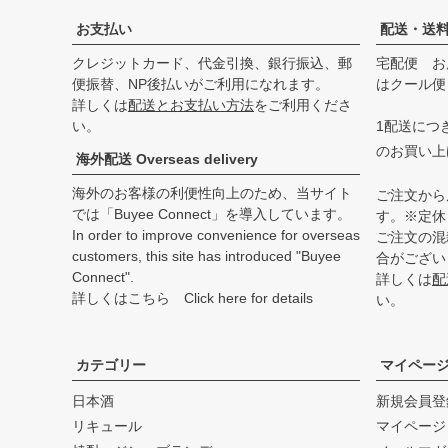
お支払い
配送・送
クレジットカード、代金引換、銀行振込、郵
宅配便 お
便振替、NP後払いがご利用になれます。
はクール便
詳しくは
配送とお支払い方法
をご利用くださ
い。
1配送につき
のお買い上
海外配送 Overseas delivery
海外のお客様の利便性向上のため、当サイト
ご注文から
では「Buyee Connect」を導入しています。
す。※定休
In order to improve convenience for overseas
ご注文の混
customers, this site has introduced "Buyee
合がござい
Connect".
詳しくは
配
詳しくはこちら Click here for details
い。
カテゴリー
マイペー
日本酒
新規会員登
リキュール
マイページ