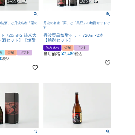
の清酒」と丹波名産「栗の
丹波の名産「栗」と「黒豆」の焼酎セットで
す
す
 720ml×2 純米大
丹波栗黒焼酎セット 720ml×2本
本酒セット】【焼酎
【焼酎セット】
飲み比べ
焼酎
ギフト
酒
焼酎
ギフト
当店価格
¥
7,480
税込
90
税込