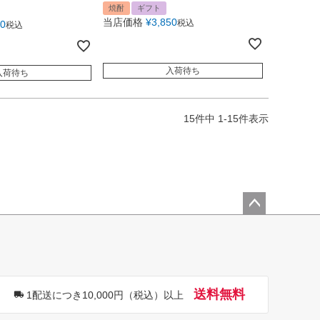
焼酎
ギフト
当店価格
¥
3,850
税込
00
税込
入荷待ち
入荷待ち
15
件中
1
-
15
件表示
ペー
ジト
ップ
へ
送料無料
1配送につき10,000円（税込）以上