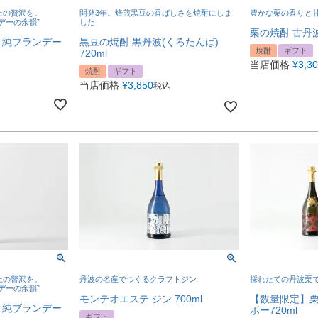
豊かな栗の香りと
上の贅沢を。
開発3年。焙煎黒豆の香ばしさを焼酎にしま
デーの余韻”
した
栗の焼酎 古丹波(
）純ブランデー
黒豆の焼酎 黒丹波(くろたんば)
焼酎
ギフト
720ml
当店価格
¥
3,3
焼酎
ギフト
当店価格
¥
3,850
税込
上の贅沢を。
丹波の名産でつくるクラフトジン
採れたての丹波栗
デーの余韻”
モンテオエステ ジン 700ml
【数量限定】栗
）純ブランデー
ボー720ml
ギフト