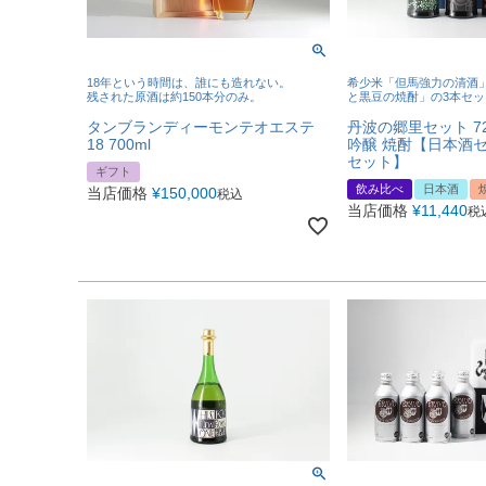
18年という時間は、誰にも造れない。
希少米「但馬強力の清酒
残された原酒は約150本分のみ。
と黒豆の焼酎」の3本セッ
タンブランディーモンテオエステ
丹波の郷里セット 72
18 700ml
吟醸 焼酎【日本酒
セット】
ギフト
飲み比べ
日本酒
当店価格
¥
150,000
税込
当店価格
¥
11,440
税