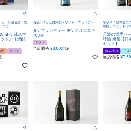
」と、丹波名産「栗
酒蔵が作った自家製ホワイト・ブランデー
希少米「但馬強力
トです
焼酎」のセットで
タンブランディー モンテオエステ
0ml×3 純米大
丹波の郷里セット
700ml
セット】【焼酎
吟醸 焼酎【日
ギフト
セット】
当店価格
¥
8,800
税込
焼酎
ギフト
飲み比べ
日本
当店価格
¥
7,5
込