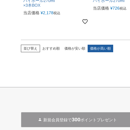
ハイボール270ml
ハイボール270ml
×3本BOX
当店価格
¥
726
税込
当店価格
¥
2,178
税込
並び替え
おすすめ順
価格が安い順
価格が高い順
300
新規会員登録で
ポイントプレゼント