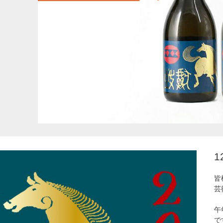
皆
芸
午
で