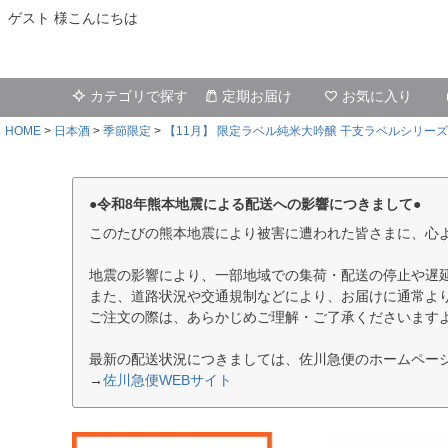
ゲスト 様こんにちは
カテゴリで探す
定期お届け
お気に入り
HOME
日本酒
季節限定
【11月】 限定ラベル純米大吟醸 干支ラベルシリーズ
●令和8年熊本地震による配送への影響につきまして●
このたびの熊本地震により被害に遭われた皆さまに、心
地震の影響により、一部地域での集荷・配送の停止や遅
また、道路状況や交通規制などにより、お届けに通常よ
ご注文の際は、あらかじめご理解・ご了承くださいます
最新の配送状況につきましては、佐川急便のホームペー
→
佐川急便WEBサイト