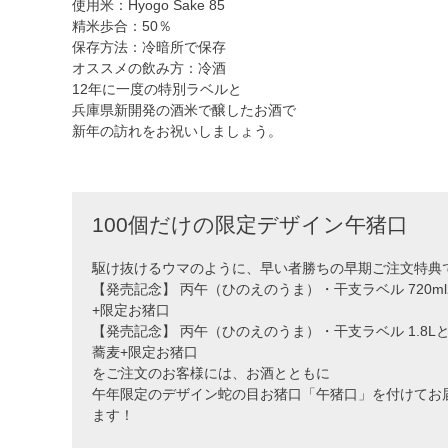
使用米：Hyogo Sake 85
精米歩合：50％
保存方法：冷暗所で保存
オススメの飲み方：冷酒
12年に一度の特別ラベルと
兵庫県新開発の酒米で醸したお酒で
新年の訪れをお祝いしましょう。
100個だけの限定デザイン午猪口
駆け抜けるウマのように、早い者勝ちの早期ご注文特典
【発売記念】 丙午（ひのえのうま）・干支ラベル 720ml
+限定お猪口
【発売記念】 丙午（ひのえのうま）・干支ラベル 1.8L
蕎麦+限定お猪口
をご注文のお客様には、お酒とともに
午年限定のデザイン蛇の目お猪口「午猪口」を付けてお
ます！