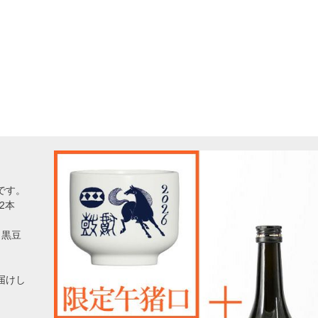
です。
2本
と黒豆
届けし