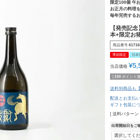
限定100個 午
お正月の料理
毎年完売する
【発売記念】
本+限定お
商品番号
61716
季節限定
日本
¥
5,
当店価格
[
150
ポイント進
送料別商品も【
配送とお支払
ギフト包装に
送料パターン
出荷開始日をご