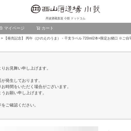
丹波酒蔵直送 小鼓 ドットコム
マイページ
カート
検索
【発売記念】 丙午（ひのえのうま）・干支ラベル 720ml2本+限定お猪口 ※ご
よりお見舞い申し上げます。
延が発生しております。
りお時間をいただく場合がございます。
ようお願い申し上げます。
ジをご確認ください。