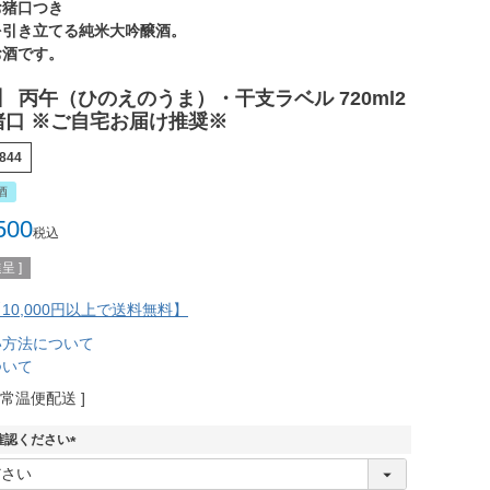
お猪口つき
を引き立てる純米大吟醸酒。
お酒です。
 丙午（ひのえのうま）・干支ラベル 720ml2
猪口 ※ご自宅お届け推奨※
844
酒
500
税込
呈 ]
10,000円以上で送料無料】
い方法について
ついて
常温便配送
確認ください
(
必