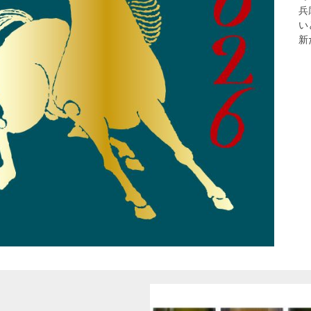
兵
い
新