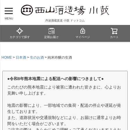
MENU
丹波酒蔵直送 小鼓 ドットコム
カテゴリで探す
定期お届け
マイページ
カート
HOME
日本酒
生のお酒
純米吟醸の生酒
●令和8年熊本地震による配送への影響につきまして●
このたびの熊本地震により被害に遭われた皆さまに、心よりお
見舞い申し上げます。
地震の影響により、一部地域での集荷・配送の停止や遅延が発
生しております。
また、道路状況や交通規制などにより、お届けに通常よりお時
間をいただく場合がございます。
ご注文の際は、あらかじめご理解・ご了承くださいますようお