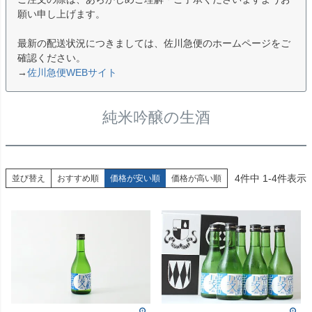
願い申し上げます。
最新の配送状況につきましては、佐川急便のホームページをご
確認ください。
→
佐川急便WEBサイト
純米吟醸の生酒
4
件中
1
-
4
件表示
並び替え
おすすめ順
価格が安い順
価格が高い順