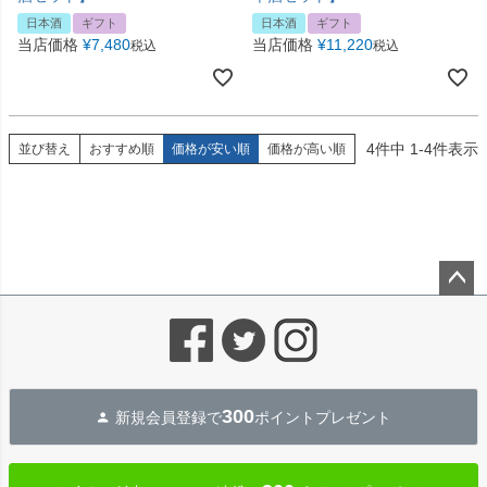
日本酒
ギフト
日本酒
ギフト
当店価格
¥
7,480
当店価格
¥
11,220
税込
税込
4
件中
1
-
4
件表示
並び替え
おすすめ順
価格が安い順
価格が高い順
ペー
ジト
ップ
へ
300
新規会員登録で
ポイントプレゼント