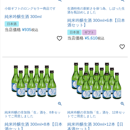
小鼓ギフトのロングセラー商品です
生酒特有の新鮮さを保つ為、しぼった生
酒を瓶詰めしました
純米吟醸生酒 300ml
純米吟醸生酒 300ml×6本【日本
日本酒
酒セット】
当店価格
¥
935
税込
日本酒
ギフト
当店価格
¥
5,610
税込
純米吟醸の非加熱「生」酒を、8本セッ
純米吟醸の非加熱「生」酒を、12本セッ
トでご用意しました
トでご用意しました
純米吟醸生酒 300ml×8本【日本
純米吟醸生酒 300ml×12本【日
酒セット】
本酒セット】