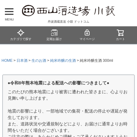
MENU
丹波酒蔵直送 小鼓 ドットコム
カテゴリで探す
定期お届け
マイページ
カート
HOME
日本酒
生のお酒
純米吟醸の生酒
純米吟醸生酒 300ml
●令和8年熊本地震による配送への影響につきまして●
このたびの熊本地震により被害に遭われた皆さまに、心よりお
見舞い申し上げます。
地震の影響により、一部地域での集荷・配送の停止や遅延が発
生しております。
また、道路状況や交通規制などにより、お届けに通常よりお時
間をいただく場合がございます。
ご注文の際は、あらかじめご理解・ご了承くださいますようお