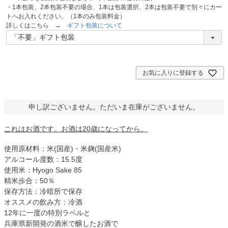
・1本包装、2本包装不要の場合、1本は包装選択、2本は包装不要で別々にカー
トへお入れください。（1本のみ包装料金）
詳しくはこちら →
ギフト包装について
お気に入りに登録する
申し訳ございません。ただいま在庫がございません。
これはお酒です。お酒は20歳になってから。
使用原材料：米(国産)・米麹(国産米)
アルコール度数：15.5度
使用米：Hyogo Sake 85
精米歩合：50％
保存方法：冷暗所で保存
オススメの飲み方：冷酒
12年に一度の特別ラベルと
兵庫県新開発の酒米で醸したお酒で