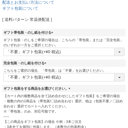
配送とお支払い方法について
ギフト包装について
送料パターン
常温便配送
ギフト帯包装・のし紙を付ける
(
ギフト包装・のしをご希望の場合は、こちらの「帯包装」または「完全包装」
必
のいずれか一方をご選択ください。
須
)
完全包装・のし紙を付ける
(
こちらをご選択の場合、「帯包装」は「不要」をお選びください。
必
須
)
ギフト包装をする商品をお選びください。
(
【カート内の複数商品を全て詰め合わせにしたギフト包装】をご希望の場合
必
・複数の内の1商品を（帯包装/〇詰め合わせ）選択、他は（包装不要／〇詰め
須
合わせ）選択でカートへ入れてください。
)
※「帯包装」のみ、対応可能です。
-----
【この商品をギフト包装】の場合 ※例：3本ご注文
・3本全てを個別に包装します。（本数分の包装料金）