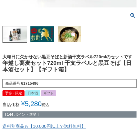
大晦日に欠かせない黒豆そばと新酒干支ラベル720mlのセットです
年越し蕎麦セット720ml 干支ラベルと黒豆そば【日
本酒セット】【ギフト箱】
商品番号
61715496
季節・限定
日本酒
ギフト
¥
5,280
当店価格
税込
[
144
ポイント進呈 ]
送料別商品も【10,000円以上で送料無料】