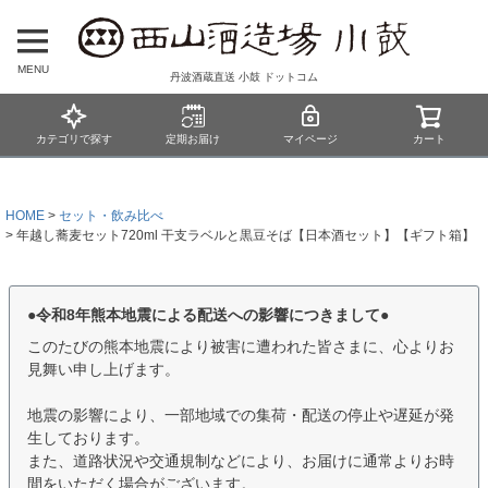
MENU
丹波酒蔵直送 小鼓 ドットコム
カテゴリで探す
定期お届け
マイページ
カート
HOME
セット・飲み比べ
年越し蕎麦セット720ml 干支ラベルと黒豆そば【日本酒セット】【ギフト箱】
●令和8年熊本地震による配送への影響につきまして●
このたびの熊本地震により被害に遭われた皆さまに、心よりお
見舞い申し上げます。
地震の影響により、一部地域での集荷・配送の停止や遅延が発
生しております。
また、道路状況や交通規制などにより、お届けに通常よりお時
間をいただく場合がございます。