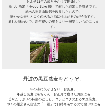
およそ32年の歳月をかけて開発した
新しい酒米「Hyogo Sake 85」で醸した純米大吟醸酒です。
酒米の王者山田錦を改良したもので、
華やかな香りとコクのあるお酒に仕上がるのが特徴です。
新しい味わいで、新年祝いの場をより一層楽しいものにしま
す。
丹波の黒豆蕎麦をどうぞ。
年の瀬に欠かせない、お蕎麦。
年越し蕎麦はもちろん、お正月で疲れたお腹にも
旨味たっぷりの特製のだしと、コシとコクのある黒豆蕎麦。
やくの麺業さん自慢の「干麺」で日持ちもするので贈り物にも