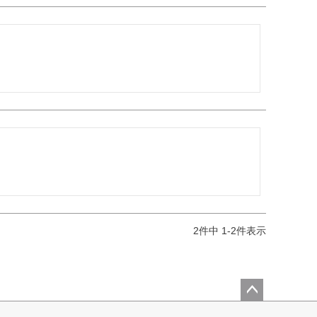
2
件中
1
-
2
件表示
ペー