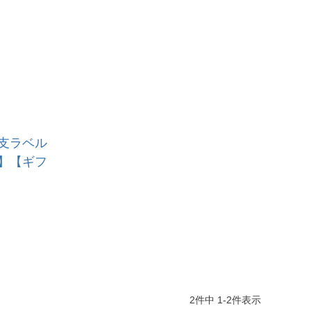
干支ラベル
】【ギフ
2
件中
1
-
2
件表示