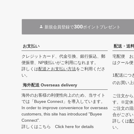
300
新規会員登録で
ポイントプレゼント
お支払い
配送・送
クレジットカード、代金引換、銀行振込、郵
宅配便 お
便振替、NP後払いがご利用になれます。
はクール便
詳しくは
配送とお支払い方法
をご利用くださ
い。
1配送につき
のお買い上
海外配送 Overseas delivery
海外のお客様の利便性向上のため、当サイト
ご注文から
では「Buyee Connect」を導入しています。
す。※定休
In order to improve convenience for overseas
ご注文の混
customers, this site has introduced "Buyee
合がござい
Connect".
詳しくは
配
詳しくはこちら Click here for details
い。