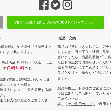
300
お友だち追加とLINE ID連携で
ポイントプレゼント
料
返品・交換
届け地域、配送条件（常温便また
商品の品質につきましては、万全
）により異なります。
りますが、万一不良・破損・品違
ざいましたら、商品到着後7日以
商品代金 10,000円（税込） 以上
たはお電話にてお知らせいただい
蔵まで着払いにてご返送ください
送料無料
げで
です。
良品と交換・ご返金などで対応さ
きます。
原則2営業日以内に出荷いたしま
日：土・日・祝祭日
製品特性上、お客様のご都合によ
雑状況によって、多少前後する場
換は原則としてお断りしておりま
ます。
了承ください。
送とお支払い方法
をご覧くださ
詳しくは
ご利用ガイド
をご利用く