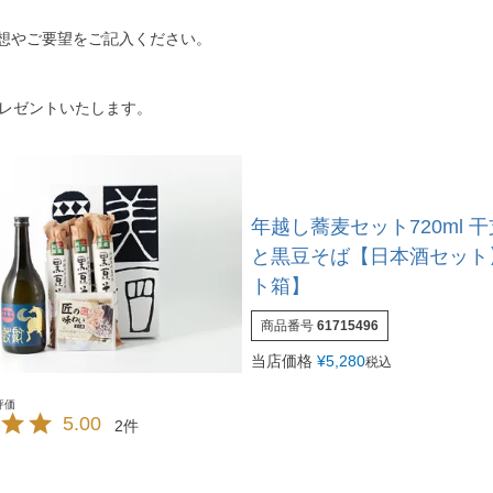
想やご要望をご記入ください。
レゼントいたします。
年越し蕎麦セット720ml 
と黒豆そば【日本酒セット
ト箱】
商品番号
61715496
当店価格
¥
5,280
税込
5.00
2