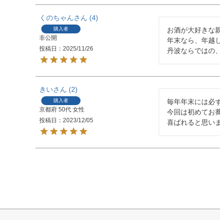
くのちゃん
4
購入者
お酒が大好きな親
非公開
年末なら、年越し
投稿日
2025/11/26
丹波ならではの
きい
2
購入者
毎年年末には必ず
京都府
50代
女性
今回は初めてお蕎
投稿日
2023/12/05
喜ばれると思い