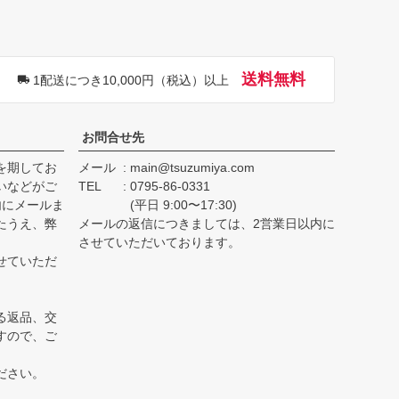
ジト
ップ
へ
送料無料
1配送につき10,000円（税込）以上
お問合せ先
を期してお
メール
main@tsuzumiya.com
いなどがご
TEL
0795-86-0331
内にメールま
(平日 9:00〜17:30)
たうえ、弊
メールの返信につきましては、2営業日以内に
。
させていただいております。
せていただ
る返品、交
すので、ご
ださい。