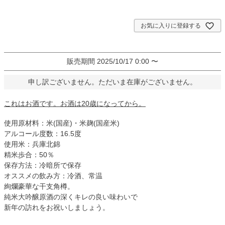
お気に入りに登録する
販売期間
2025/10/17 0:00
〜
申し訳ございません。ただいま在庫がございません。
これはお酒です。お酒は20歳になってから。
使用原材料：米(国産)・米麹(国産米)
アルコール度数：16.5度
使用米：兵庫北錦
精米歩合：50％
保存方法：冷暗所で保存
オススメの飲み方：冷酒、常温
絢爛豪華な干支角樽。
純米大吟醸原酒の深くキレの良い味わいで
新年の訪れをお祝いしましょう。