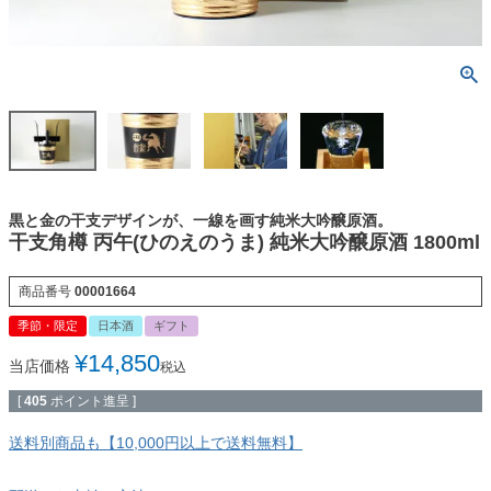
黒と金の干支デザインが、一線を画す純米大吟醸原酒。
干支角樽 丙午(ひのえのうま) 純米大吟醸原酒 1800ml
商品番号
00001664
季節・限定
日本酒
ギフト
¥
14,850
当店価格
税込
[
405
ポイント進呈 ]
送料別商品も【10,000円以上で送料無料】