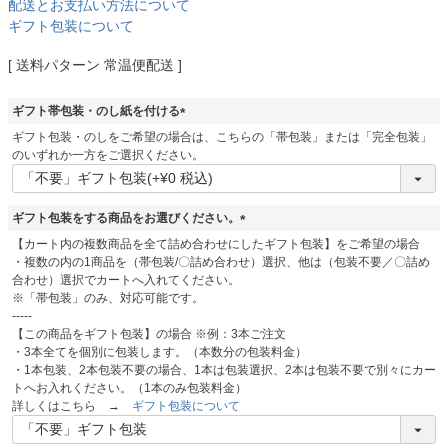
配送とお支払い方法について
ギフト包装について
送料パターン
常温便配送
ギフト帯包装・のし紙を付ける
(
ギフト包装・のしをご希望の場合は、こちらの「帯包装」または「完全包装」
必
のいずれか一方をご選択ください。
須
)
ギフト包装をする商品をお選びください。
(
【カート内の複数商品を全て詰め合わせにしたギフト包装】をご希望の場合
必
・複数の内の1商品を（帯包装/〇詰め合わせ）選択、他は（包装不要／〇詰め
須
合わせ）選択でカートへ入れてください。
)
※「帯包装」のみ、対応可能です。
-----
【この商品をギフト包装】の場合 ※例：3本ご注文
・3本全てを個別に包装します。（本数分の包装料金）
・1本包装、2本包装不要の場合、1本は包装選択、2本は包装不要で別々にカー
トへお入れください。（1本のみ包装料金）
詳しくはこちら →
ギフト包装について