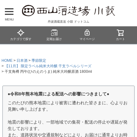
MENU
丹波酒蔵直送 小鼓 ドットコム
カテゴリで探す
定期お届け
マイページ
カート
HOME
日本酒
季節限定
【11月】 限定ラベル純米大吟醸 干支ラベルシリーズ
干支角樽 丙午(ひのえのうま) 純米大吟醸原酒 1800ml
●令和8年熊本地震による配送への影響につきまして●
このたびの熊本地震により被害に遭われた皆さまに、心よりお
見舞い申し上げます。
地震の影響により、一部地域での集荷・配送の停止や遅延が発
生しております。
また、道路状況や交通規制などにより、お届けに通常よりお時