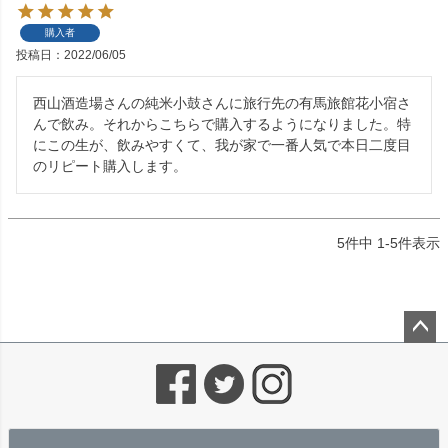
購入者
投稿日
2022/06/05
西山酒造場さんの純米小鼓さんに旅行先の有馬旅館花小宿さ
んで飲み。それからこちらで購入するようになりました。特
にこの生が、飲みやすくて、我が家で一番人気で本日二度目
のリピート購入します。
5
件中
1
-
5
件表示
ペー
ジト
ップ
へ