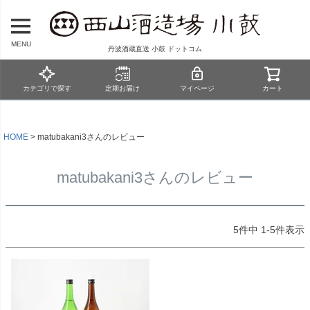
MENU
丹波酒蔵直送 小鼓 ドットコム
カテゴリで探す
定期お届け
マイページ
カート
HOME
matubakani3さんのレビュー
matubakani3さんのレビュー
5
件中
1
-
5
件表示