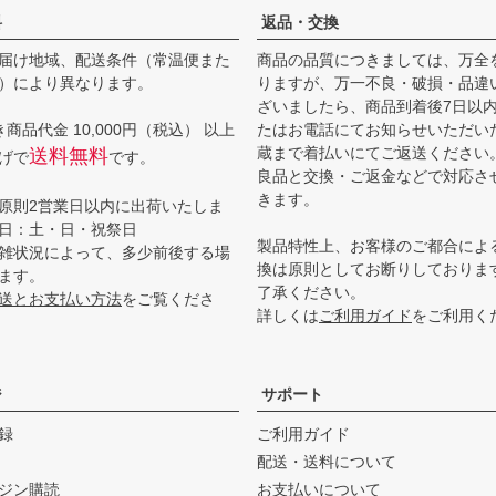
料
返品・交換
届け地域、配送条件（常温便また
商品の品質につきましては、万全
）により異なります。
りますが、万一不良・破損・品違
ざいましたら、商品到着後7日以
商品代金 10,000円（税込） 以上
たはお電話にてお知らせいただい
蔵まで着払いにてご返送ください
送料無料
げで
です。
良品と交換・ご返金などで対応さ
きます。
原則2営業日以内に出荷いたしま
日：土・日・祝祭日
製品特性上、お客様のご都合によ
雑状況によって、多少前後する場
換は原則としてお断りしておりま
ます。
了承ください。
送とお支払い方法
をご覧くださ
詳しくは
ご利用ガイド
をご利用く
ジ
サポート
録
ご利用ガイド
配送・送料について
ジン購読
お支払いについて