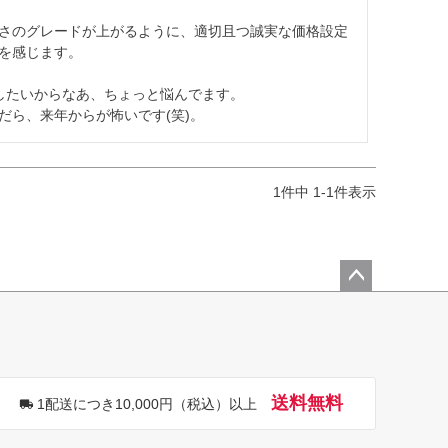
さのグレードが上がるように、適切且つ誠実な価格設定
を感じます。

たいからなあ、ちょっと悩んでます。

だら、来年からが怖いです(笑)。
1
件中
1
-
1
件表示
ペー
ジト
ップ
へ
送料無料
1配送につき10,000円（税込）以上