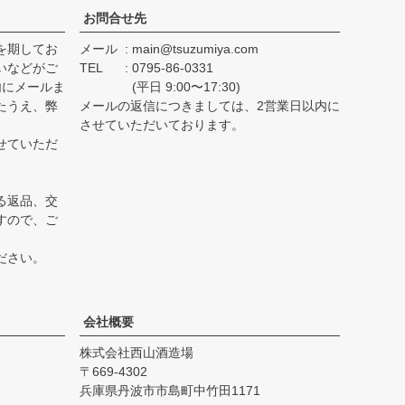
お問合せ先
を期してお
メール
main@tsuzumiya.com
いなどがご
TEL
0795-86-0331
内にメールま
(平日 9:00〜17:30)
たうえ、弊
メールの返信につきましては、2営業日以内に
。
させていただいております。
せていただ
る返品、交
すので、ご
ださい。
会社概要
株式会社西山酒造場
669-4302
兵庫県丹波市市島町中竹田1171