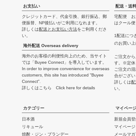
お支払い
配送・送
クレジットカード、代金引換、銀行振込、郵
宅配便 お
便振替、NP後払いがご利用になれます。
はクール便
詳しくは
配送とお支払い方法
をご利用くださ
い。
1配送につき
のお買い上
海外配送 Overseas delivery
海外のお客様の利便性向上のため、当サイト
ご注文から
では「Buyee Connect」を導入しています。
す。※定休
In order to improve convenience for overseas
ご注文の混
customers, this site has introduced "Buyee
合がござい
Connect".
詳しくは
配
詳しくはこちら Click here for details
い。
カテゴリー
マイペー
日本酒
新規会員登
リキュール
マイページ
焼酎・ジン・ブランデー
メールマガ