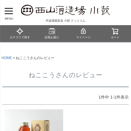
MENU
丹波酒蔵直送 小鼓 ドットコム
カテゴリで探す
定期お届け
マイページ
カート
HOME
ねここうさんのレビュー
ねここうさんのレビュー
1
件中
1
-
1
件表示