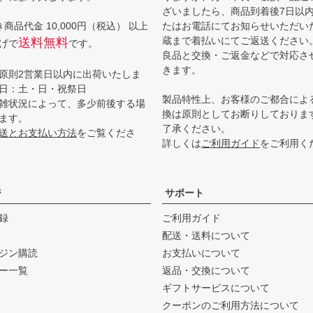
ざいましたら、商品到着後7日以
商品代金 10,000円（税込） 以上
たはお電話にてお知らせいただい
蔵まで着払いにてご返送ください
送料無料
げで
です。
良品と交換・ご返金などで対応さ
きます。
原則2営業日以内に出荷いたしま
日：土・日・祝祭日
製品特性上、お客様のご都合によ
雑状況によって、多少前後する場
換は原則としてお断りしておりま
ます。
了承ください。
送とお支払い方法
をご覧くださ
詳しくは
ご利用ガイド
をご利用く
ジ
サポート
録
ご利用ガイド
配送・送料について
ジン購読
お支払いについて
ー一覧
返品・交換について
ギフトサービスについて
クーポンのご利用方法について