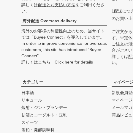
詳しくは
配送とお支払い方法
をご利用くださ
い。
1配送につき
のお買い上
海外配送 Overseas delivery
海外のお客様の利便性向上のため、当サイト
ご注文から
では「Buyee Connect」を導入しています。
す。※定休
In order to improve convenience for overseas
ご注文の混
customers, this site has introduced "Buyee
合がござい
Connect".
詳しくは
配
詳しくはこちら Click here for details
い。
カテゴリー
マイペー
日本酒
新規会員登
リキュール
マイページ
焼酎・ジン・ブランデー
メールマガ
甘酒とヨーグルト・豆乳
商品レビュ
スイーツ
酒粕・発酵調味料