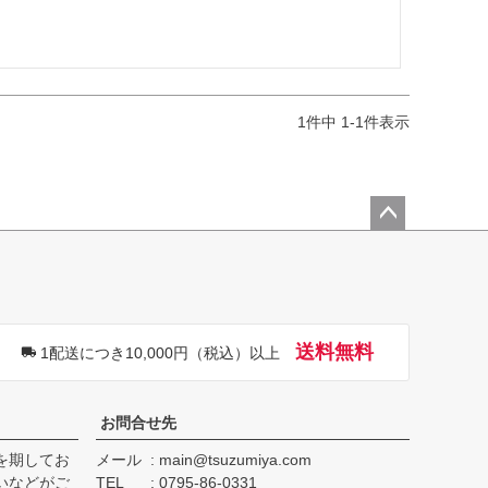
1
件中
1
-
1
件表示
ペー
ジト
ップ
へ
送料無料
1配送につき10,000円（税込）以上
お問合せ先
を期してお
メール
main@tsuzumiya.com
いなどがご
TEL
0795-86-0331