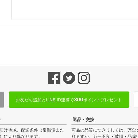
300
お友だち追加とLINE ID連携で
ポイントプレゼント
料
返品・交換
届け地域、配送条件（常温便また
商品の品質につきましては、万全
）により異なります。
りますが、万一不良・破損・品違