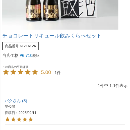
チョコレートリキュール飲みくらべセット
商品番号
61716126
当店価格
¥
6,710
税込
5.00
1
1
件中
1
-
1
件表示
バク
8
非公開
投稿日
2025/02/11