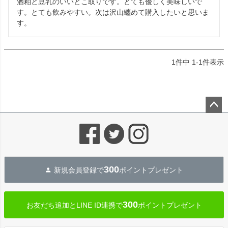
酒粕と豆乳のいいとこ取りです。とても優しく美味しいで
す。とても飲みやすい。次は沢山纏めて購入したいと思いま
す。
1
件中
1
-
1
件表示
ペー
ジト
ップ
へ
300
新規会員登録で
ポイントプレゼント
300
お友だち追加とLINE ID連携で
ポイントプレゼント