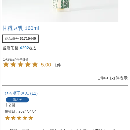
甘糀豆乳 160ml
商品番号
61715440
当店価格
¥
292
税込
5.00
1
1
件中
1
-
1
件表示
ひろ凛子
11
購入者
非公開
投稿日
2024/04/04