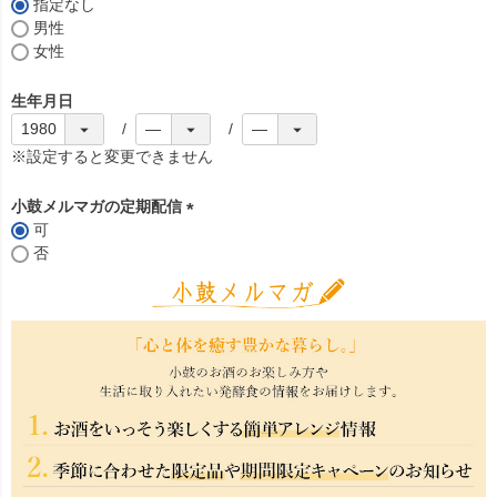
)
指定なし
男性
女性
生年月日
※設定すると変更できません
小鼓メルマガの定期配信
可
(
否
必
須
)