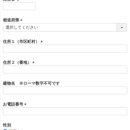
)
(
必
須
都道府県
)
(
必
須
住所１（市区町村）
)
(
必
須
住所２（番地）
)
(
必
須
建物名 ※ローマ数字不可です
)
お電話番号
(
必
須
性別