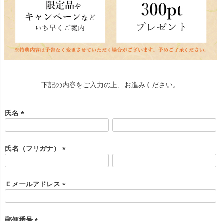
下記の内容をご入力の上、お進みください。
氏名
(
必
須
氏名（フリガナ）
)
(
必
須
Ｅメールアドレス
)
(
必
須
郵便番号