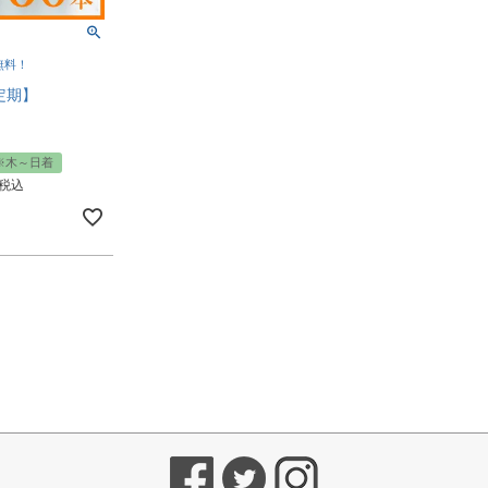
無料！
定期】
※木～日着
税込