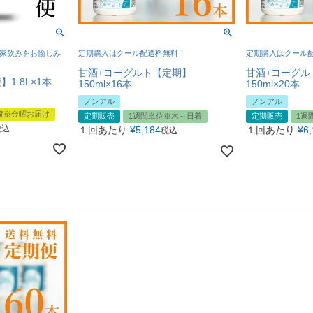
に家飲みをお愉しみ
定期購入はクール配送料無料！
定期購入はクール
甘酒+ヨーグルト【定期】
甘酒+ヨーグル
1.8L×1本
150ml×16本
150ml×20本
ノンアル
ノンアル
荷※金曜お届け
定期販売
1週間単位※木～日着
定期販売
1週
税込
１回あたり
¥
5,184
１回あたり
¥
6
税込