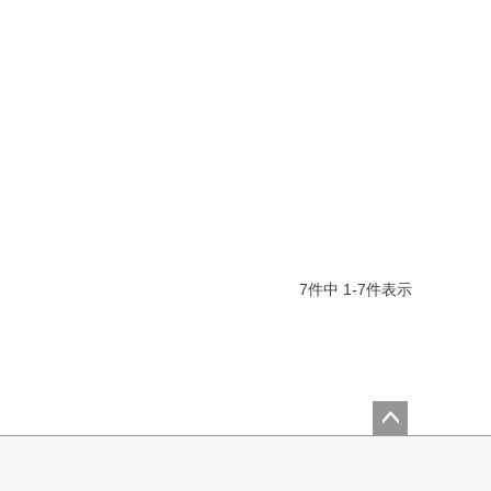
7
件中
1
-
7
件表示
ペー
ジト