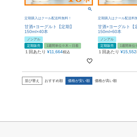
定期購入はクール配送料無料！
定期購入はクール配送料
甘酒+ヨーグルト【定期】
甘酒+ヨーグルト【
150ml×40本
150ml×60本
ノンアル
ノンアル
定期販売
1週間単位※木～日着
定期販売
1週間単位
１回あたり
¥
11,664
１回あたり
¥
15,552
税込
並び替え
おすすめ順
価格が安い順
価格が高い順