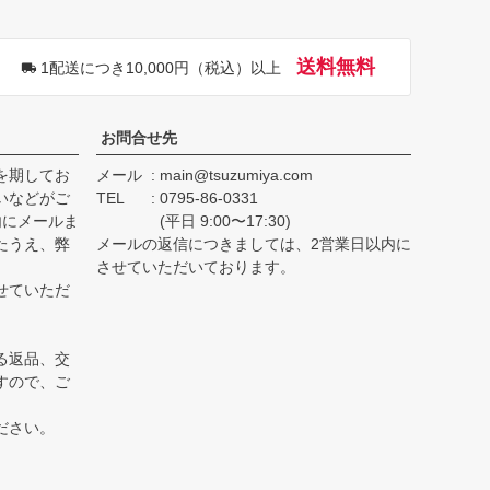
ップ
へ
送料無料
1配送につき10,000円（税込）以上
お問合せ先
を期してお
メール
main@tsuzumiya.com
いなどがご
TEL
0795-86-0331
内にメールま
(平日 9:00〜17:30)
たうえ、弊
メールの返信につきましては、2営業日以内に
。
させていただいております。
せていただ
る返品、交
すので、ご
ださい。