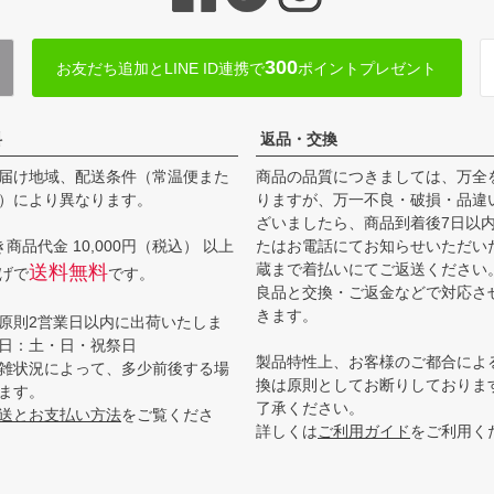
300
お友だち追加とLINE ID連携で
ポイントプレゼント
料
返品・交換
届け地域、配送条件（常温便また
商品の品質につきましては、万全
）により異なります。
りますが、万一不良・破損・品違
ざいましたら、商品到着後7日以
商品代金 10,000円（税込） 以上
たはお電話にてお知らせいただい
蔵まで着払いにてご返送ください
送料無料
げで
です。
良品と交換・ご返金などで対応さ
きます。
原則2営業日以内に出荷いたしま
日：土・日・祝祭日
製品特性上、お客様のご都合によ
雑状況によって、多少前後する場
換は原則としてお断りしておりま
ます。
了承ください。
送とお支払い方法
をご覧くださ
詳しくは
ご利用ガイド
をご利用く