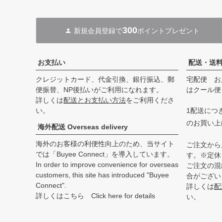
300
新規会員登録で
ポイントプレゼント
お支払い
配送・送
クレジットカード、代金引換、銀行振込、郵
宅配便 お
便振替、NP後払いがご利用になれます。
はクール便
詳しくは
配送とお支払い方法
をご利用くださ
い。
1配送につき
のお買い上
海外配送 Overseas delivery
海外のお客様の利便性向上のため、当サイト
ご注文から
では「Buyee Connect」を導入しています。
す。※定休
In order to improve convenience for overseas
ご注文の混
customers, this site has introduced "Buyee
合がござい
Connect".
詳しくは
配
詳しくはこちら Click here for details
い。