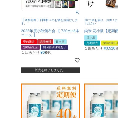
【 送料無料 】四季折々のお酒をお届けしま
月に1本お届け。お得！
す。
ください
2025年度小鼓頒布会 【 720ml×8本
純米 花小鼓【定期便】
コース 】
日本酒
季節限定
送料無料
日本酒
定期販売
第4木曜出
頒布会販売
初回特別価格あり
１回あたり
¥
3,520
１回あたり
¥
0
税込
販売を終了しました。