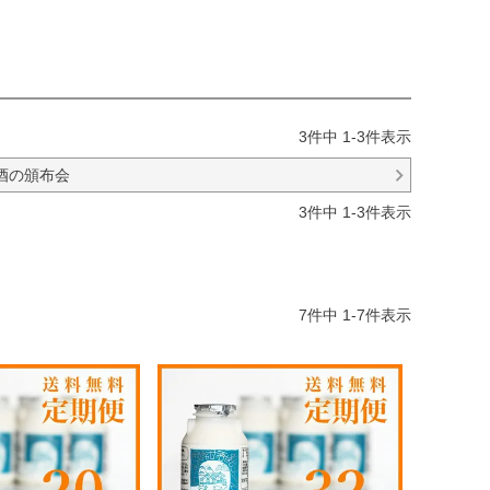
3
件中
1
-
3
件表示
酒の頒布会
3
件中
1
-
3
件表示
7
件中
1
-
7
件表示