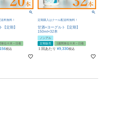
配送料無料！
定期購入はクール配送料無料！
ト【定期】
甘酒+ヨーグルト【定期】
150ml×32本
ノンアル
間単位※木～日着
定期販売
1週間単位※木～日着
,156
１回あたり
¥
9,330
税込
税込