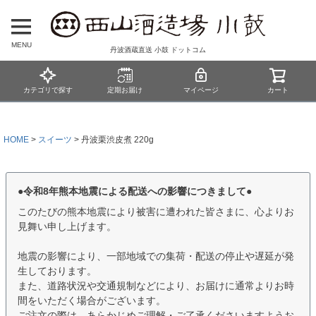
MENU
丹波酒蔵直送 小鼓 ドットコム
カテゴリで探す
定期お届け
マイページ
カート
HOME
スイーツ
丹波栗渋皮煮 220g
●令和8年熊本地震による配送への影響につきまして●
このたびの熊本地震により被害に遭われた皆さまに、心よりお
見舞い申し上げます。
地震の影響により、一部地域での集荷・配送の停止や遅延が発
生しております。
また、道路状況や交通規制などにより、お届けに通常よりお時
間をいただく場合がございます。
ご注文の際は、あらかじめご理解・ご了承くださいますようお