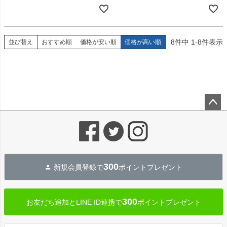
8
件中
1
-
8
件表示
並び替え
おすすめ順
価格が安い順
価格が高い順
ペー
ジト
ップ
へ
300
新規会員登録で
ポイントプレゼント
300
お友だち追加とLINE ID連携で
ポイントプレゼント