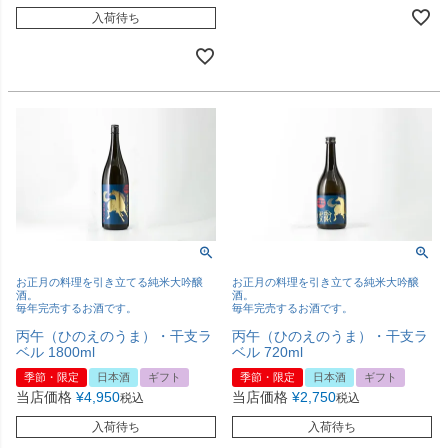
入荷待ち
お正月の料理を引き立てる純米大吟醸
お正月の料理を引き立てる純米大吟醸
酒。
酒。
毎年完売するお酒です。
毎年完売するお酒です。
丙午（ひのえのうま）・干支ラ
丙午（ひのえのうま）・干支ラ
ベル 1800ml
ベル 720ml
季節・限定
日本酒
ギフト
季節・限定
日本酒
ギフト
当店価格
¥
4,950
当店価格
¥
2,750
税込
税込
入荷待ち
入荷待ち