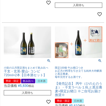
入荷待ち
限定100個 午お猪口つき
小鼓の11月限定酒をまとめて飲み比べ
お正月の料理を引き立てる純米大吟醸酒
干支・玄英-愛山- コンビ
と黒豆蕎麦。
720ml×2本【日本酒セット】
毎年完売するお酒です。
季節・限定
飲み比べ
日本酒
【発売記念】 丙午（ひのえのう
当店価格
¥
5,830
税込
ま）・干支ラベル 1.8Lと黒豆蕎
麦+限定お猪口 ※ご自宅お届け
入荷待ち
推奨※
季節・限定
日本酒
当店価格
¥
5,610
税込