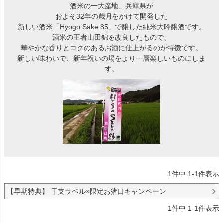
酒米の一大産地、兵庫県が
およそ32年の歳月をかけて開発した
新しい酒米「Hyogo Sake 85」で醸した純米大吟醸酒です。
酒米の王者山田錦を改良したもので、
華やかな香りとコクのあるお酒に仕上がるのが特徴です。
新しい味わいで、新年祝いの場をより一層楽しいものにしま
す。
1
件中
1
-
1
件表示
【早期特典】 干支ラベル×限定お猪口キャンペーン
1
件中
1
-
1
件表示