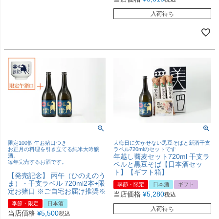
入荷待ち
限定100個 午お猪口つき
大晦日に欠かせない黒豆そばと新酒干支
お正月の料理を引き立てる純米大吟醸
ラベル720mlのセットです
酒。
年越し蕎麦セット720ml 干支ラ
毎年完売するお酒です。
ベルと黒豆そば【日本酒セッ
ト】【ギフト箱】
【発売記念】 丙午（ひのえのう
ま）・干支ラベル 720ml2本+限
季節・限定
日本酒
ギフト
定お猪口 ※ご自宅お届け推奨※
当店価格
¥
5,280
税込
季節・限定
日本酒
入荷待ち
当店価格
¥
5,500
税込