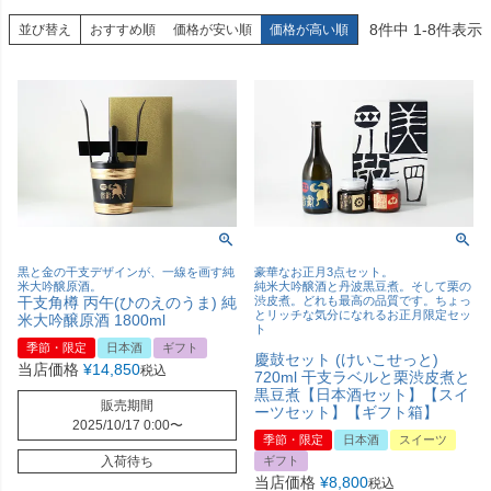
8
件中
1
-
8
件表示
並び替え
おすすめ順
価格が安い順
価格が高い順
黒と金の干支デザインが、一線を画す純
豪華なお正月3点セット。
米大吟醸原酒。
純米大吟醸酒と丹波黒豆煮。そして栗の
干支角樽 丙午(ひのえのうま) 純
渋皮煮。どれも最高の品質です。ちょっ
とリッチな気分になれるお正月限定セッ
米大吟醸原酒 1800ml
ト
季節・限定
日本酒
ギフト
慶鼓セット (けいこせっと)
当店価格
¥
14,850
税込
720ml 干支ラベルと栗渋皮煮と
黒豆煮【日本酒セット】【スイ
販売期間
ーツセット】【ギフト箱】
2025/10/17 0:00
〜
季節・限定
日本酒
スイーツ
入荷待ち
ギフト
当店価格
¥
8,800
税込