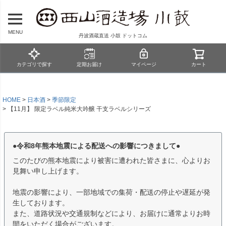
MENU
丹波酒蔵直送 小鼓 ドットコム
カテゴリで探す
定期お届け
マイページ
カート
HOME
日本酒
季節限定
【11月】 限定ラベル純米大吟醸 干支ラベルシリーズ
●令和8年熊本地震による配送への影響につきまして●
このたびの熊本地震により被害に遭われた皆さまに、心よりお
見舞い申し上げます。
地震の影響により、一部地域での集荷・配送の停止や遅延が発
生しております。
また、道路状況や交通規制などにより、お届けに通常よりお時
間をいただく場合がございます。