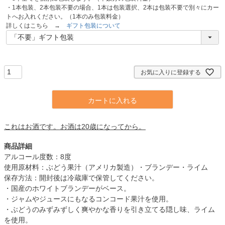
・1本包装、2本包装不要の場合、1本は包装選択、2本は包装不要で別々にカー
トへお入れください。（1本のみ包装料金）
詳しくはこちら →
ギフト包装について
お気に入りに登録する
カートに入れる
これはお酒です。お酒は20歳になってから。
商品詳細
アルコール度数：8度
使用原材料：ぶどう果汁（アメリカ製造）・ブランデー・ライム
保存方法：開封後は冷蔵庫で保管してください。
・国産のホワイトブランデーがベース。
・ジャムやジュースにもなるコンコード果汁を使用。
・ぶどうのみずみずしく爽やかな香りを引き立てる隠し味、ライム
を使用。