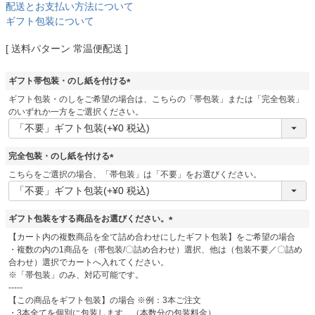
配送とお支払い方法について
ギフト包装について
送料パターン
常温便配送
ギフト帯包装・のし紙を付ける
(
ギフト包装・のしをご希望の場合は、こちらの「帯包装」または「完全包装」
必
のいずれか一方をご選択ください。
須
)
完全包装・のし紙を付ける
(
こちらをご選択の場合、「帯包装」は「不要」をお選びください。
必
須
)
ギフト包装をする商品をお選びください。
(
【カート内の複数商品を全て詰め合わせにしたギフト包装】をご希望の場合
必
・複数の内の1商品を（帯包装/〇詰め合わせ）選択、他は（包装不要／〇詰め
須
合わせ）選択でカートへ入れてください。
)
※「帯包装」のみ、対応可能です。
-----
【この商品をギフト包装】の場合 ※例：3本ご注文
・3本全てを個別に包装します。（本数分の包装料金）