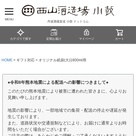
MENU
丹波酒蔵直送 小鼓 ドットコム
カテゴリで探す
定期お届け
マイページ
カート
HOME
ギフト対応
オリジナル紙袋(大)1800ml用
●令和8年熊本地震による配送への影響につきまして●
このたびの熊本地震により被害に遭われた皆さまに、心よりお
見舞い申し上げます。
地震の影響により、一部地域での集荷・配送の停止や遅延が発
生しております。
また、道路状況や交通規制などにより、お届けに通常よりお時
間をいただく場合がございます。
ご注文の際は、あらかじめご理解・ご了承くださいますようお