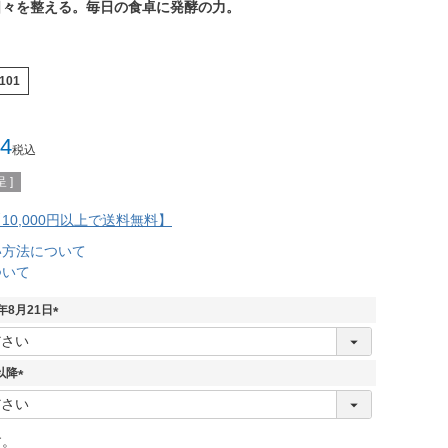
日々を整える。毎日の食卓に発酵の力。
101
4
税込
 ]
10,000円以上で送料無料】
い方法について
ついて
年8月21日
(
必
須
以降
)
(
必
須
す。