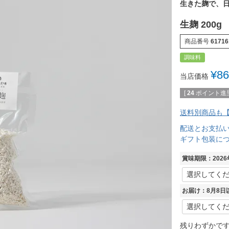
生きた麹で、
生麹 200g
商品番号
61716
調味料
¥
86
当店価格
[
24
ポイント進呈
送料別商品も【
配送とお支払
ギフト包装に
賞味期限：2026
お届け：8月8日
残りわずかで