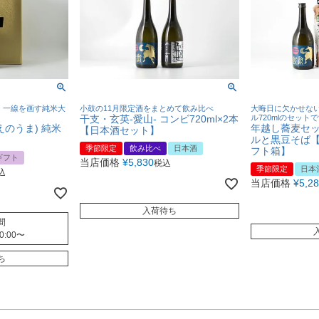
、一線を画す純米大
小鼓の11月限定酒をまとめて飲み比べ
大晦日に欠かせな
干支・玄英-愛山- コンビ720ml×2本
ル720mlのセット
えのうま) 純米
年越し蕎麦セット
【日本酒セット】
ルと黒豆そば
季節限定
飲み比べ
日本酒
フト箱】
ギフト
当店価格
¥
5,830
税込
季節限定
日本
込
当店価格
¥
5,2
入荷待ち
間
0:00
〜
ち