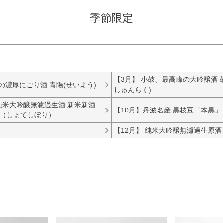
季節限定
【3月】 小鼓、最高峰の大吟醸酒 
春の濃厚にごり酒 青陽(せいよう)
しゅんらく)
 純米大吟醸無濾過生酒 新米新酒
【10月】丹波名産 黒枝豆「本黒」
（しょてしぼり）
【12月】 純米大吟醸無濾過生原