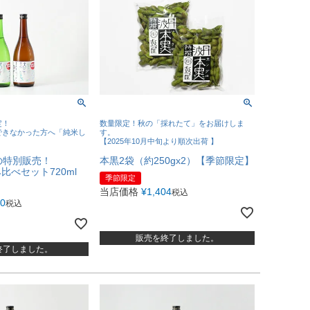
定！
数量限定！秋の「採れたて」をお届けしま
できなかった方へ「純米し
す。
【2025年10月中旬より順次出荷 】
の特別販売！
本黒2袋（約250gx2）【季節限定】
比べセット720ml
季節限定
当店価格
¥
1,404
税込
80
税込
販売を終了しました。
終了しました。