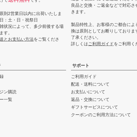
げで
です。
良品と交換・ご返金などで対応さ
きます。
原則2営業日以内に出荷いたしま
日：土・日・祝祭日
製品特性上、お客様のご都合によ
雑状況によって、多少前後する場
換は原則としてお断りしておりま
ます。
了承ください。
送とお支払い方法
をご覧くださ
詳しくは
ご利用ガイド
をご利用く
ジ
サポート
録
ご利用ガイド
配送・送料について
ジン購読
お支払いについて
ー一覧
返品・交換について
ギフトサービスについて
クーポンのご利用方法について