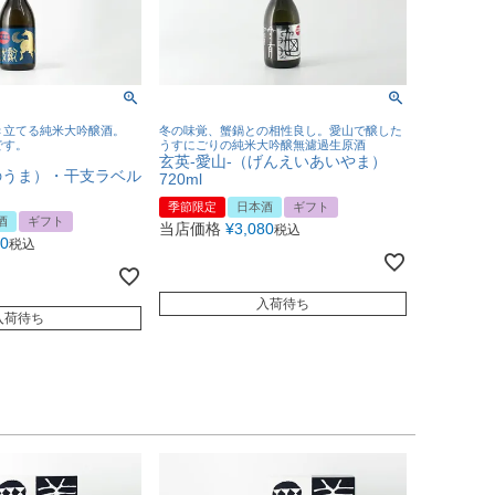
き立てる純米大吟醸酒。
冬の味覚、蟹鍋との相性良し。愛山で醸した
です。
うすにごりの純米大吟醸無濾過生原酒
玄英-愛山-（げんえいあいやま）
のうま）・干支ラベル
720ml
季節限定
日本酒
ギフト
酒
ギフト
当店価格
¥
3,080
税込
50
税込
入荷待ち
入荷待ち