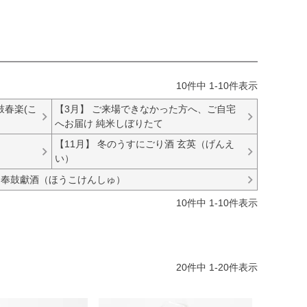
10
件中
1
-
10
件表示
鼓春楽(こ
【3月】 ご来場できなかった方へ、ご自宅
へお届け 純米しぼりたて
【11月】 冬のうすにごり酒 玄英（げんえ
い）
酒 奉鼓獻酒（ほうこけんしゅ）
10
件中
1
-
10
件表示
20
件中
1
-
20
件表示