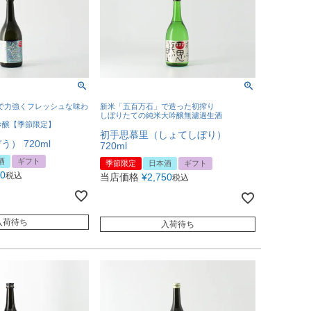
で力強くフレッシュな味わ
新米「五百万石」で造った初搾り
しぼりたての純米大吟醸無濾過生酒
吟醸【季節限定】
初手思慕里（しょてしぼり）
） 720ml
720ml
酒
ギフト
季節限定
日本酒
ギフト
80
税込
当店価格
¥
2,750
税込
入荷待ち
入荷待ち