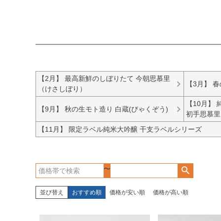
【2月】 最高新鮮のしぼりたて 今朝思慕里
【3月】 
（けさしぼり）
【10月】
【9月】 秋の生モト造り 白蔵(びゃくぞう)
初手思慕里
【11月】 限定ラベル純米大吟醸 干支ラベルシリーズ
〜
並び替え
おすすめ順
価格が安い順
価格が高い順