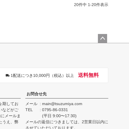
20
件中
1
-
20
件表示
ペー
ジト
ップ
へ
送料無料
1配送につき10,000円（税込）以上
お問合せ先
を期してお
メール
main@tsuzumiya.com
いなどがご
TEL
0795-86-0331
内にメールま
(平日 9:00〜17:30)
たうえ、弊
メールの返信につきましては、2営業日以内に
。
させていただいております。