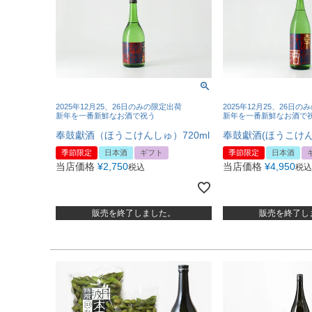
2025年12月25、26日のみの限定出荷
2025年12月25、26日
新年を一番新鮮なお酒で祝う
新年を一番新鮮なお酒で
奉鼓獻酒（ほうこけんしゅ）720ml
奉鼓獻酒(ほうこけんし
季節限定
日本酒
ギフト
季節限定
日本酒
当店価格
¥
2,750
当店価格
¥
4,950
税込
税込
販売を終了しました。
販売を終了し