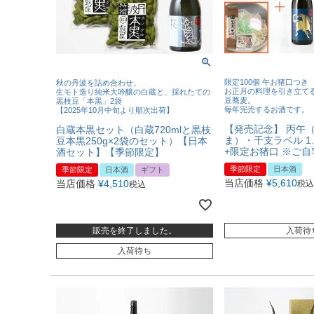
限定100個 午お猪口つき
秋の丹波を詰め合わせ。
お正月の料理を引き立て
生モト造り純米大吟醸の白蔵と、採れたての
豆蕎麦。
黒枝豆「本黒」2袋
毎年完売するお酒です。
【2025年10月中旬より順次出荷】
【発売記念】 丙午
白蔵本黒セット（白蔵720mlと黒枝
ま）・干支ラベル 1
豆本黒250g×2袋のセット）【日本
+限定お猪口 ※ご
酒セット】【季節限定】
季節限定
日本酒
季節限定
日本酒
ギフト
当店価格
¥
5,610
当店価格
¥
4,510
税込
税込
販売を終了しました。
入荷待
入荷待ち