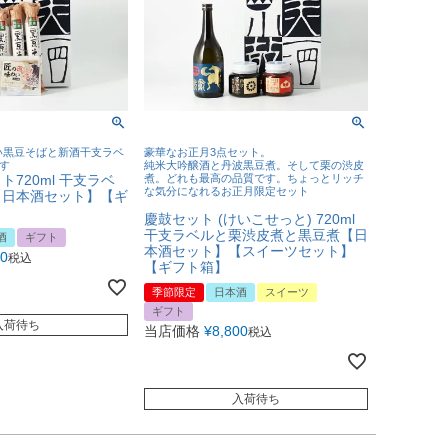
い黒豆そばと新酒干支ラベ
豪華なお正月3点セット。
です
純米大吟醸酒と丹波黒豆煮。そして栗の渋皮
720ml 干支ラベ
煮。どれも最高の品質です。ちょっとリッチ
な気分になれるお正月限定セット
【日本酒セット】【ギ
慶鼓セット (けいこせっと) 720ml
干支ラベルと栗渋皮煮と黒豆煮【日
酒
ギフト
本酒セット】【スイーツセット】
80
税込
【ギフト箱】
季節限定
日本酒
スイーツ
ギフト
入荷待ち
当店価格
¥
8,800
税込
入荷待ち