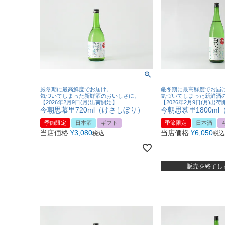
厳冬期に最高鮮度でお届け。
厳冬期に最高鮮度でお届
気づいてしまった新鮮酒のおいしさに。
気づいてしまった新鮮酒
【2026年2月9日(月)出荷開始】
【2026年2月9日(月)出
今朝思慕里720ml（けさしぼり）
今朝思慕里1800m
季節限定
日本酒
ギフト
季節限定
日本酒
当店価格
¥
3,080
当店価格
¥
6,050
税込
税込
販売を終了し