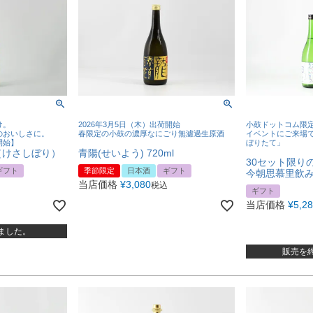
け。
2026年3月5日（木）出荷開始
小鼓ドットコム限
のおいしさに。
春限定の小鼓の濃厚なにごり無濾過生原酒
イベントにご来場
荷開始】
ぼりたて」
l（けさしぼり）
青陽(せいよう) 720ml
30セット限り
ギフト
季節限定
日本酒
ギフト
今朝思慕里飲み
当店価格
¥
3,080
税込
ギフト
当店価格
¥
5,2
ました。
販売を