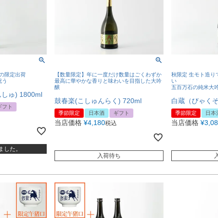
のみの限定出荷
【数量限定】年に一度だけ数量はごくわずか
秋限定 生モト造り
祝う
最高に華やかな香りと味わいを目指した大吟
い
醸
五百万石の純米大
ゅ) 1800ml
鼓春楽(こしゅんらく) 720ml
白蔵（びゃくぞう
ギフト
季節限定
日本酒
ギフト
季節限定
日本
当店価格
¥
4,180
当店価格
¥
3,0
税込
ました。
入荷待ち