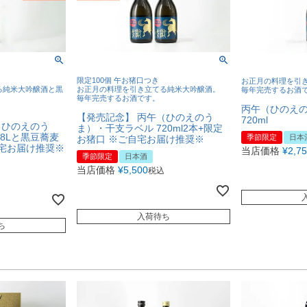
限定100個 午お猪口つき
お正月の料理を引
る純米大吟醸酒と黒
お正月の料理を引き立てる純米大吟醸酒。
毎年完売するお酒
毎年完売するお酒です。
丙午（ひのえ
【発売記念】 丙午（ひのえのう
720ml
（ひのえのう
ま）・干支ラベル 720ml2本+限定
.8Lと黒豆蕎麦
季節限定
日本
お猪口 ※ご自宅お届け推奨※
自宅お届け推奨※
当店価格
¥
2,7
季節限定
日本酒
当店価格
¥
5,500
税込
入荷待ち
ち