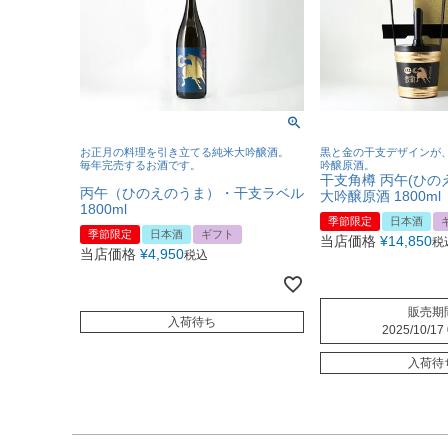
お正月の料理を引き立てる純米大吟醸酒。
黒と金の干支デザインが
毎年完売するお酒です。
吟醸原酒。
干支角樽 丙午(ひの
丙午（ひのえのうま）・干支ラベル
大吟醸原酒 1800ml
1800ml
季節限定
日本酒
季節限定
日本酒
ギフト
当店価格
¥
14,850
税
当店価格
¥
4,950
税込
販売期
入荷待ち
2025/10/17 
入荷待