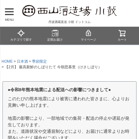
MENU
丹波酒蔵直送 小鼓 ドットコム
カテゴリで探す
定期お届け
マイページ
カート
HOME
日本酒
季節限定
【2月】 最高新鮮のしぼりたて 今朝思慕里（けさしぼり）
●令和8年熊本地震による配送への影響につきまして●
このたびの熊本地震により被害に遭われた皆さまに、心よりお
見舞い申し上げます。
地震の影響により、一部地域での集荷・配送の停止や遅延が発
生しております。
また、道路状況や交通規制などにより、お届けに通常よりお時
間をいただく場合がございます。