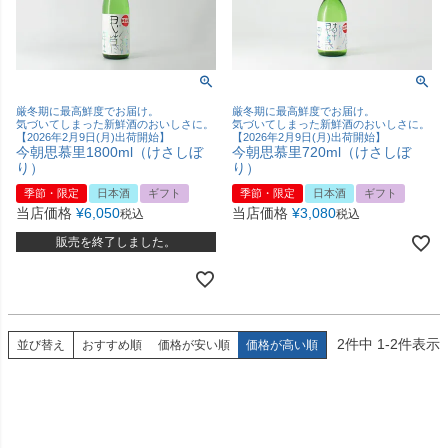
厳冬期に最高鮮度でお届け。
厳冬期に最高鮮度でお届け。
気づいてしまった新鮮酒のおいしさに。
気づいてしまった新鮮酒のおいしさに。
【2026年2月9日(月)出荷開始】
【2026年2月9日(月)出荷開始】
今朝思慕里1800ml（けさしぼ
今朝思慕里720ml（けさしぼ
り）
り）
季節・限定
日本酒
ギフト
季節・限定
日本酒
ギフト
当店価格
¥
6,050
当店価格
¥
3,080
税込
税込
販売を終了しました。
2
件中
1
-
2
件表示
並び替え
おすすめ順
価格が安い順
価格が高い順