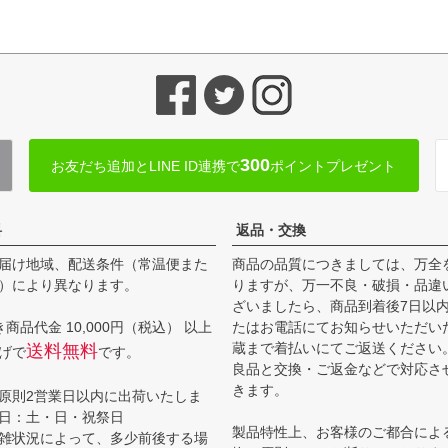
300
お友だち追加とLINE ID連携で
ポイントプレゼント
料
返品・交換
届け地域、配送条件（常温便また
商品の品質につきましては、万全
）により異なります。
りますが、万一不良・破損・品違
ざいましたら、商品到着後7日以
商品代金 10,000円（税込） 以上
たはお電話にてお知らせいただい
蔵まで着払いにてご返送ください
送料無料
げで
です。
良品と交換・ご返金などで対応さ
きます。
原則2営業日以内に出荷いたしま
日：土・日・祝祭日
製品特性上、お客様のご都合によ
雑状況によって、多少前後する場