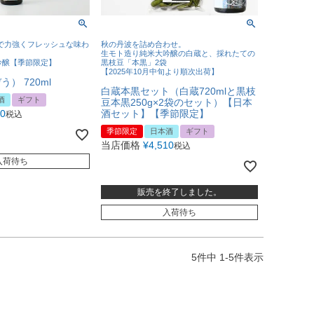
で力強くフレッシュな味わ
秋の丹波を詰め合わせ。
生モト造り純米大吟醸の白蔵と、採れたての
吟醸【季節限定】
黒枝豆「本黒」2袋
【2025年10月中旬より順次出荷】
） 720ml
白蔵本黒セット（白蔵720mlと黒枝
酒
ギフト
豆本黒250g×2袋のセット）【日本
80
酒セット】【季節限定】
税込
季節限定
日本酒
ギフト
当店価格
¥
4,510
税込
入荷待ち
販売を終了しました。
入荷待ち
5
件中
1
-
5
件表示