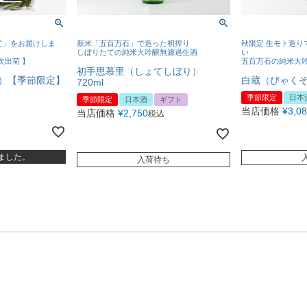
て」をお届けしま
新米「五百万石」で造った初搾り
秋限定 生モト造り
しぼりたての純米大吟醸無濾過生酒
い
次出荷 】
五百万石の純米大
初手思慕里（しょてしぼり）
x2）【季節限定】
白蔵（びゃくぞう
720ml
季節限定
日本
季節限定
日本酒
ギフト
当店価格
¥
3,0
当店価格
¥
2,750
税込
ました。
入荷待ち