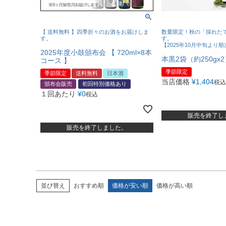
【 送料無料 】四季折々のお酒をお届けしま
数量限定！秋の「採れた
す。
す。
【2025年10月中旬より順
2025年度小鼓頒布会 【 720ml×8本
本黒2袋（約250g
コース 】
季節限定
季節限定
送料無料
日本酒
当店価格
¥
1,404
税込
頒布会販売
初回特別価格あり
１回あたり
¥
0
税込
販売を終了し
販売を終了しました。
並び替え
おすすめ順
価格が安い順
価格が高い順