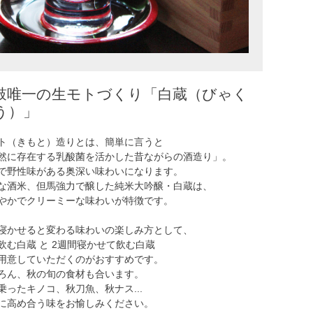
鼓唯一の生モトづくり「白蔵（びゃく
う）」
ト（きもと）造りとは、簡単に言うと
然に存在する乳酸菌を活かした昔ながらの酒造り」。
で野性味がある奥深い味わいになります。
な酒米、但馬強力で醸した純米大吟醸・白蔵は、
やかでクリーミーな味わいが特徴です。
寝かせると変わる味わいの楽しみ方として、
飲む白蔵 と 2週間寝かせて飲む白蔵
用意していただくのがおすすめです。
ろん、秋の旬の食材も合います。
乗ったキノコ、秋刀魚、秋ナス...
に高め合う味をお愉しみください。