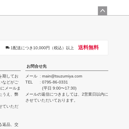
ペー
ジト
ップ
へ
送料無料
1配送につき10,000円（税込）以上
お問合せ先
を期してお
メール
main@tsuzumiya.com
いなどがご
TEL
0795-86-0331
内にメールま
(平日 9:00〜17:30)
たうえ、弊
メールの返信につきましては、2営業日以内に
。
させていただいております。
せていただ
る返品、交