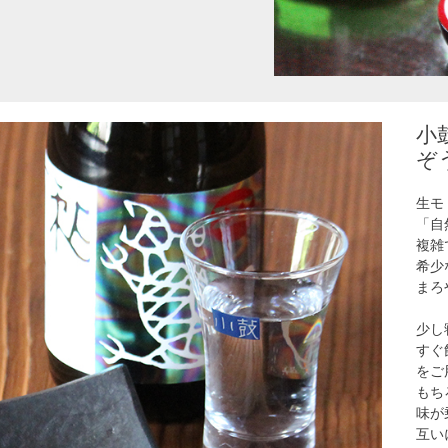
小
ぞ
生モ
「自
複雑
希少
まろ
少し
すぐ
をご
もち
味が
互い